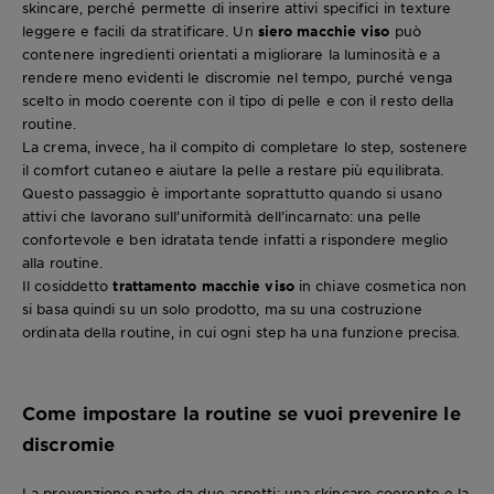
skincare, perché permette di inserire attivi specifici in texture
leggere e facili da stratificare. Un
siero macchie viso
può
contenere ingredienti orientati a migliorare la luminosità e a
rendere meno evidenti le discromie nel tempo, purché venga
scelto in modo coerente con il tipo di pelle e con il resto della
routine.
La crema, invece, ha il compito di completare lo step, sostenere
il comfort cutaneo e aiutare la pelle a restare più equilibrata.
Questo passaggio è importante soprattutto quando si usano
attivi che lavorano sull’uniformità dell’incarnato: una pelle
confortevole e ben idratata tende infatti a rispondere meglio
alla routine.
Il cosiddetto
trattamento macchie viso
in chiave cosmetica non
si basa quindi su un solo prodotto, ma su una costruzione
ordinata della routine, in cui ogni step ha una funzione precisa.
Come impostare la routine se vuoi prevenire le
discromie
La prevenzione parte da due aspetti: una skincare coerente e la