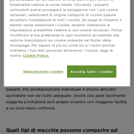
compaiono
funzionalità relative ai social media. Cliccando i pulsanti
sottostanti potrai proseguire la navigazione con i soli cookie
Con il termine
discromie
si indicano variazioni del colore
necessari, selezionare le singole categorie di cookie oppure
accettare l’installazione di tutti i cookie. Se scegli di chiudere il
cutaneo che rendono l’incarnato meno omogeneo. Possono
banner senza selezionare i cookie, saranno mantenute le
manifestarsi come aree circoscritte più evidenti oppure come
impostazioni predefinite relative ai soli cookie necessari. Potrai
un’alterazione diffusa del tono, con zone che appaiono meno
modificare le tue preferenze in ogni momento accedendo alla
uniformi rispetto al resto del viso. In molti casi si parla di
sezione Impostazioni sui cookie presente nel footer della
macchie viso
quando queste differenze cromatiche diventano
Homepage. Per sapere di più su come noi e i nostri partner
trattiamo i tuoi dati personali attraverso i Cookie, leggi la
chiaramente visibili e incidono sull’aspetto della pelle.
nostra
Cookie Policy.
Le cause possono essere diverse. Una delle più comuni è
l’esposizione ai raggi UV senza protezione solare,
che tende a
rendere più evidenti le discromie già presenti e può favorire la
Impostazioni cookie
Accetta tutti i cookie
comparsa di nuove alterazioni del tono. A questo si aggiungono
fattori come cambiamenti ormonali, segni lasciati da impurità
passate, età, predisposizione individuale e alcune abitudini
quotidiane non del tutto adeguate. Anche una pelle facilmente
soggetta a irritazione può andare incontro con maggiore facilità
a un tono meno uniforme.
Quali tipi di macchie possono comparire sul