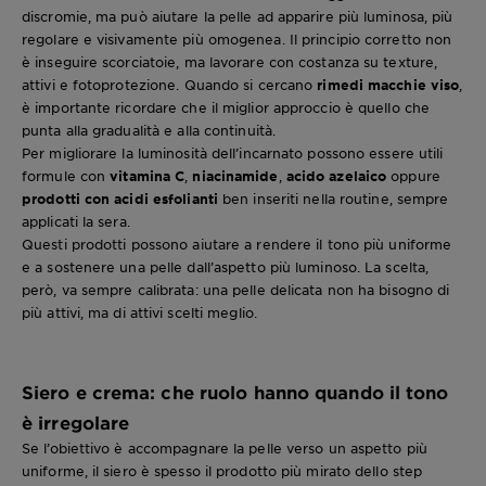
discromie, ma può aiutare la pelle ad apparire più luminosa, più
regolare e visivamente più omogenea. Il principio corretto non
è inseguire scorciatoie, ma lavorare con costanza su texture,
attivi e fotoprotezione. Quando si cercano
rimedi macchie viso
,
è importante ricordare che il miglior approccio è quello che
punta alla gradualità e alla continuità.
Per migliorare la luminosità dell’incarnato possono essere utili
formule con
vitamina C
,
niacinamide
,
acido azelaico
oppure
prodotti con acidi esfolianti
ben inseriti nella routine, sempre
applicati la sera.
Questi prodotti possono aiutare a rendere il tono più uniforme
e a sostenere una pelle dall’aspetto più luminoso. La scelta,
però, va sempre calibrata: una pelle delicata non ha bisogno di
più attivi, ma di attivi scelti meglio.
Siero e crema: che ruolo hanno quando il tono
è irregolare
Se l’obiettivo è accompagnare la pelle verso un aspetto più
uniforme, il siero è spesso il prodotto più mirato dello step