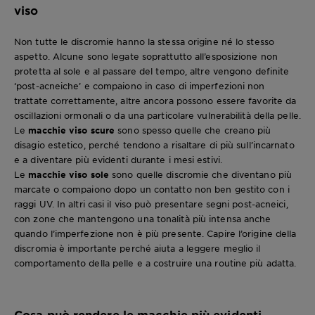
viso
Non tutte le discromie hanno la stessa origine né lo stesso
aspetto. Alcune sono legate soprattutto all’esposizione non
protetta al sole e al passare del tempo, altre vengono definite
‘post-acneiche’ e compaiono in caso di imperfezioni non
trattate correttamente, altre ancora possono essere favorite da
oscillazioni ormonali o da una particolare vulnerabilità della pelle.
Le
macchie viso scure
sono spesso quelle che creano più
disagio estetico, perché tendono a risaltare di più sull’incarnato
e a diventare più evidenti durante i mesi estivi.
Le
macchie viso sole
sono quelle discromie che diventano più
marcate o compaiono dopo un contatto non ben gestito con i
raggi UV. In altri casi il viso può presentare segni post-acneici,
con zone che mantengono una tonalità più intensa anche
quando l’imperfezione non è più presente. Capire l’origine della
discromia è importante perché aiuta a leggere meglio il
comportamento della pelle e a costruire una routine più adatta.
Cosa può rendere le macchie più evidenti