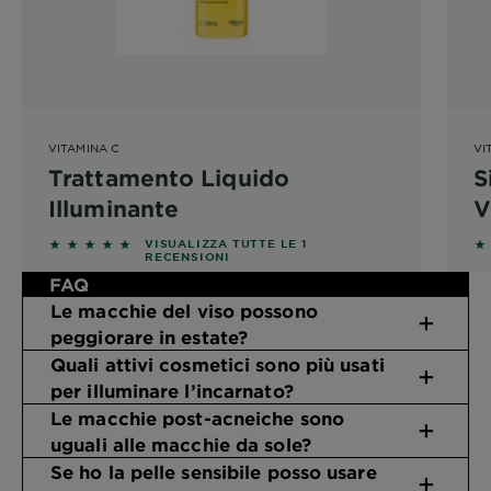
VITAMINA C
VI
Trattamento Liquido
S
Illuminante
V
5 out of 5 stars based on reviews
5 
VISUALIZZA TUTTE LE 1
RECENSIONI
FAQ
Le macchie del viso possono
peggiorare in estate?
Quali attivi cosmetici sono più usati
per illuminare l’incarnato?
Le macchie post-acneiche sono
uguali alle macchie da sole?
Se ho la pelle sensibile posso usare