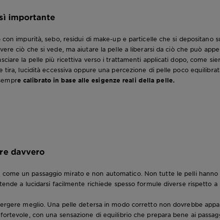
osì importante
o con impurità, sebo, residui di make-up e particelle che si depositano s
ere ciò che si vede, ma aiutare la pelle a liberarsi da ciò che può appe
ciare la pelle più ricettiva verso i trattamenti applicati dopo, come sie
e tira, lucidità eccessiva oppure una percezione di pelle poco equilibrat
 sempr
e calibrato in base alle esigenze reali della pelle.
ire davvero
come un passaggio mirato e non automatico. Non tutte le pelli hanno bi
 tende a lucidarsi facilmente richiede spesso formule diverse rispetto a 
etergere meglio. Una pelle detersa in modo corretto non dovrebbe appar
fortevole, con una sensazione di equilibrio che prepara bene ai passaggi