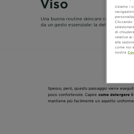
Viso
Usiamo i co
navigazione
personalizz
Una buona routine skincare comincia sem
Cliccando i
da un gesto essenziale: la detersione.
selezionare
di chiuder
relative a
alla sezio
come noi e 
nostra
Coo
Spesso, però, questo passaggio viene eseguito 
poco confortevole. Capire
come detergere il
mantiene più facilmente un aspetto uniforme,