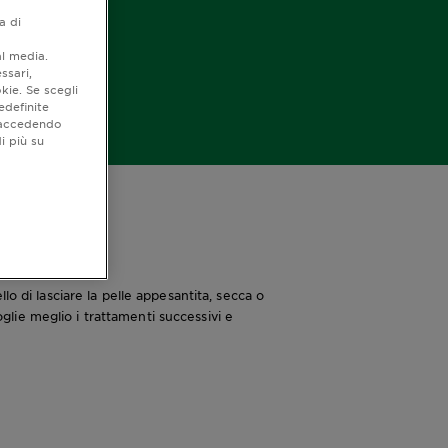
a di
al media.
ssari,
kie. Se scegli
edefinite
o accedendo
i più su
o di lasciare la pelle appesantita, secca o
lie meglio i trattamenti successivi e