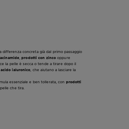
a differenza concreta già dal primo passaggio
iacinamide
,
prodotti con zinco
oppure
ce la pelle è secca o tende a tirare dopo il
o
acido ialuronico
, che aiutano a lasciare la
rmula essenziale e ben tollerata, con
prodotti
elle che tira.