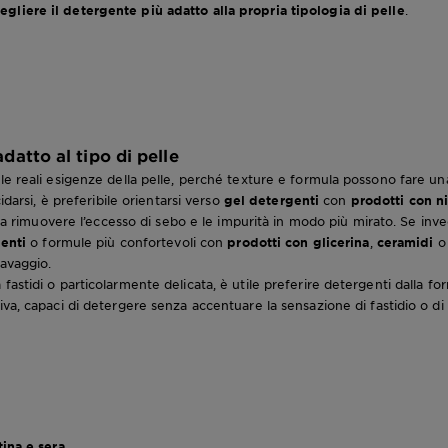
egliere il detergente più adatto alla propria tipologia di pelle
.
datto al tipo di pelle
le reali esigenze della pelle, perché texture e formula possono fare un
idarsi, è preferibile orientarsi verso
gel detergenti
con
prodotti con n
re a rimuovere l’eccesso di sebo e le impurità in modo più mirato. Se inve
genti
o formule più confortevoli con
prodotti con glicerina
,
ceramidi
lavaggio.
astidi o particolarmente delicata, è utile preferire detergenti dalla fo
iva, capaci di detergere senza accentuare la sensazione di fastidio o di p
tina e sera