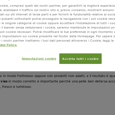
okie, compresi quelli dei nostri partner, per garantirti la migliore esperienz
, analizzare il traffico sul nostro sito e, previo consenso, mostrarti annunci
ati sui siti internet di terze parti e per fornirti le funzionalità relative ai soci
pre
 pulsanti sottostanti potrai proseguire la navigazione con i soli cookie nece
 le singole categorie di cookie oppure accettare l’installazione di tutti i coo
e il banner senza selezionare i cookie, saranno mantenute le impostazioni pr
i soli cookie necessari. Potrai modificare le tue preferenze in ogni moment
ne Impostazioni sui cookie presente nel footer della Homepage. Per sapere d
i nostri partner trattiamo i tuoi dati personali attraverso i Cookie, leggi la
kie Policy.
Impostazioni cookie
Accetta tutti i cookie
in modo frettoloso oppure con prodotti non adatti, e il risultato è quell
 viso
in modo corretto è importante perché una pelle ben detersa accog
 fresco e luminoso.