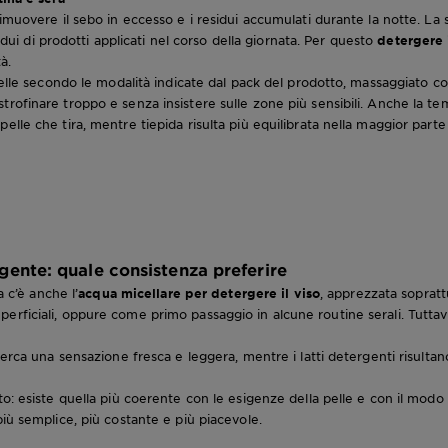
imuovere il sebo in eccesso e i residui accumulati durante la notte. La s
sidui di prodotti applicati nel corso della giornata. Per questo
detergere i
à.
pelle secondo le modalità indicate dal pack del prodotto, massaggiato c
rofinare troppo e senza insistere sulle zone più sensibili. Anche la te
lle che tira, mentre tiepida risulta più equilibrata nella maggior parte 
gente: quale consistenza preferire
a c’è anche l’
acqua micellare per detergere il viso
, apprezzata soprattu
rficiali, oppure come primo passaggio in alcune routine serali. Tuttavi
cerca una sensazione fresca e leggera, mentre i latti detergenti risulta
o: esiste quella più coerente con le esigenze della pelle e con il modo i
iù semplice, più costante e più piacevole.