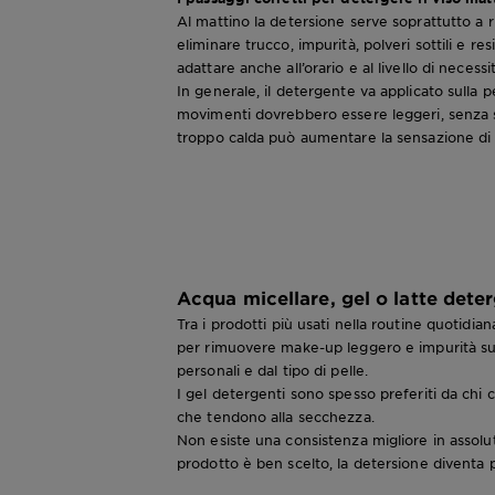
Al mattino la detersione serve soprattutto a r
eliminare trucco, impurità, polveri sottili e re
adattare anche all’orario e al livello di necessit
In generale, il detergente va applicato sulla 
movimenti dovrebbero essere leggeri, senza st
troppo calda può aumentare la sensazione di pe
Acqua micellare, gel o latte deter
Tra i prodotti più usati nella routine quotidian
per rimuovere make-up leggero e impurità supe
personali e dal tipo di pelle.
I gel detergenti sono spesso preferiti da chi 
che tendono alla secchezza.
Non esiste una consistenza migliore in assolut
prodotto è ben scelto, la detersione diventa p