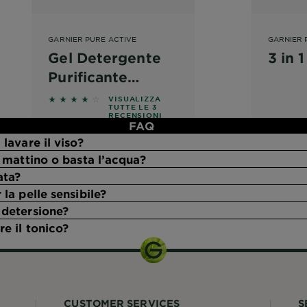
GARNIER PURE ACTIVE
GARNIER 
Gel Detergente
3 in 
Purificante
Quotidiano
4 out of 5 stars based on reviews
VISUALIZZA
TUTTE LE 3
RECENSIONI
FAQ
lavare il viso?
l mattino o basta l’acqua?
ata?
la pelle sensibile?
 detersione?
e il tonico?
CUSTOMER SERVICES
S