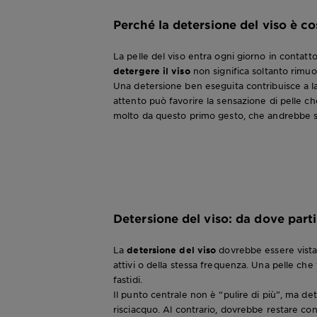
Perché la detersione del viso è c
La pelle del viso entra ogni giorno in contatt
detergere il viso
non significa soltanto rimuov
Una detersione ben eseguita contribuisce a las
attento può favorire la sensazione di pelle ch
molto da questo primo gesto, che andrebbe
Detersione del viso: da dove part
La
detersione del viso
dovrebbe essere vista 
attivi o della stessa frequenza. Una pelle che
fastidi.
Il punto centrale non è “pulire di più”, ma d
risciacquo. Al contrario, dovrebbe restare con