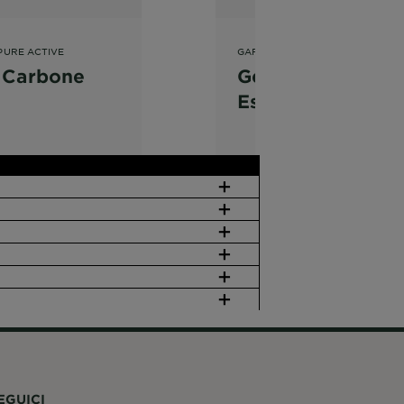
PURE ACTIVE
GARNIER PURE ACTIVE
1 Carbone
Gel Detergente
Esfoliante Anti-
Punti Neri
EGUICI