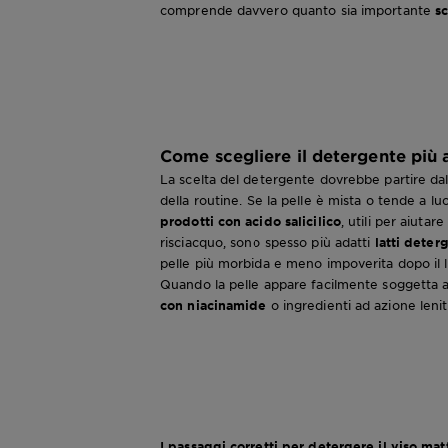
comprende davvero quanto sia importante
sc
Come scegliere il detergente più a
La scelta del detergente dovrebbe partire dal
della routine. Se la pelle è mista o tende a luc
prodotti con acido salicilico
, utili per aiuta
risciacquo, sono spesso più adatti
latti deter
pelle più morbida e meno impoverita dopo il 
Quando la pelle appare facilmente soggetta a f
con niacinamide
o ingredienti ad azione lenit
I passaggi corretti per detergere il viso mat