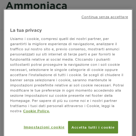
Ammoniaca
Continua senza accettare
La
è una colorazione per
tinta senza ammoniaca
capelli formulata senza ammoniaca,
La tua privacy
Usiamo i cookie, compresi quelli dei nostri partner, per
garantirti la migliore esperienza di navigazione, analizzare il
ingrediente tradizionalmente utilizzato in molte colorazioni per
traffico sul nostro sito e, previo consenso, mostrarti annunci
favorire l’apertura della fibra capillare e permettere al colore di
personalizzati sui siti internet di terze parti e per fornirti le
funzionalità relative ai social media. Cliccando i pulsanti
depositarsi. Nelle formule senza ammoniaca, questa funzione
sottostanti potrai proseguire la navigazione con i soli cookie
viene svolta da altri agenti alcalinizzanti, spesso associati a
necessari, selezionare le singole categorie di cookie oppure
texture più confortevoli e a un’esperienza sensoriale più
accettare l’installazione di tutti i cookie. Se scegli di chiudere il
delicata, soprattutto per chi non ama l’odore intenso delle tinte
banner senza selezionare i cookie, saranno mantenute le
impostazioni predefinite relative ai soli cookie necessari. Potrai
classiche.
modificare le tue preferenze in ogni momento accedendo alla
Le
tinte senza ammoniaca
sono scelte da chi desidera cambiare
sezione Impostazioni sui cookie presente nel footer della
colore, ravvivare la nuance o coprire i capelli bianchi con un
Homepage. Per sapere di più su come noi e i nostri partner
prodotto percepito come più delicato durante l’applicazione.
trattiamo i tuoi dati personali attraverso i Cookie, leggi la
nostra
Cookie Policy.
Non significa però che siano tutte uguali: la resa dipende dalla
formula, dal colore di partenza, dalla quantità di capelli bianchi,
dalla porosità della fibra e dal risultato desiderato.
Impostazioni cookie
Accetta tutti i cookie