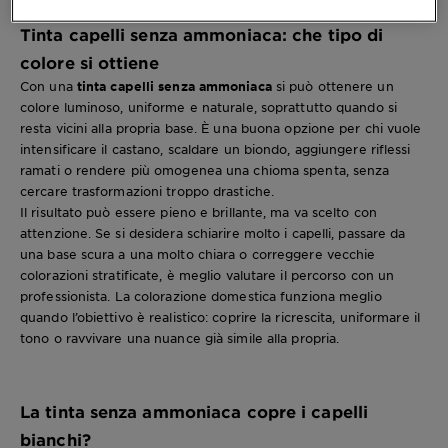
Tinta capelli senza ammoniaca: che tipo di
colore si ottiene
Con una
tinta capelli senza ammoniaca
si può ottenere un
colore luminoso, uniforme e naturale, soprattutto quando si
resta vicini alla propria base. È una buona opzione per chi vuole
intensificare il castano, scaldare un biondo, aggiungere riflessi
ramati o rendere più omogenea una chioma spenta, senza
cercare trasformazioni troppo drastiche.
Il risultato può essere pieno e brillante, ma va scelto con
attenzione. Se si desidera schiarire molto i capelli, passare da
una base scura a una molto chiara o correggere vecchie
colorazioni stratificate, è meglio valutare il percorso con un
professionista. La colorazione domestica funziona meglio
quando l’obiettivo è realistico: coprire la ricrescita, uniformare il
tono o ravvivare una nuance già simile alla propria.
La tinta senza ammoniaca copre i capelli
bianchi?