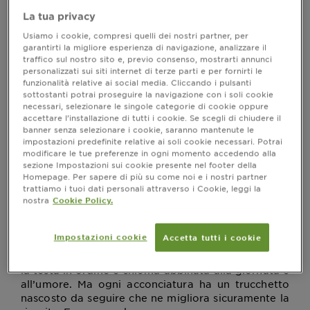
quello che vorresti
La tua privacy
sapere, senza dover
Usiamo i cookie, compresi quelli dei nostri partner, per
garantirti la migliore esperienza di navigazione, analizzare il
chiedere
traffico sul nostro sito e, previo consenso, mostrarti annunci
personalizzati sui siti internet di terze parti e per fornirti le
funzionalità relative ai social media. Cliccando i pulsanti
Ultimo aggiornamento ottobre 25, 2022
sottostanti potrai proseguire la navigazione con i soli cookie
necessari, selezionare le singole categorie di cookie oppure
Impara nuove acconciature per uno stile impeccabile
accettare l’installazione di tutti i cookie. Se scegli di chiudere il
ogni giorno, seguendo i tutorial sui capelli degli
banner senza selezionare i cookie, saranno mantenute le
esperti di styling di Garnier.
impostazioni predefinite relative ai soli cookie necessari. Potrai
modificare le tue preferenze in ogni momento accedendo alla
sezione Impostazioni sui cookie presente nel footer della
Homepage. Per sapere di più su come noi e i nostri partner
trattiamo i tuoi dati personali attraverso i Cookie, leggi la
Tutorial sui capelli: tutto ciò che vuoi
nostra
Cookie Policy.
sapere è qui
I
tutorial
sono il pane quotidiano per tutte coloro
Impostazioni cookie
Accetta tutti i cookie
che amano imparare nuove
acconciature per
capelli
ed avere uno stile sempre impeccabile, con
la testa in ordine e chioma abbinata alla giornata e
all’umore. Ma ogni acconciatura ha un trucchetto
nascosto da seguire che ne migliora sicuramente la