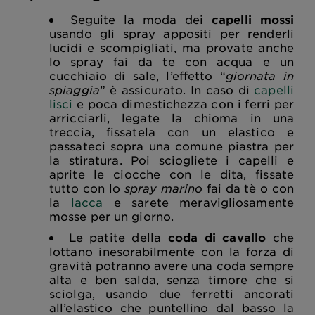
Seguite la moda dei
capelli mossi
usando gli spray appositi per renderli
lucidi e scompigliati, ma provate anche
lo spray fai da te con acqua e un
cucchiaio di sale, l’effetto “
giornata in
spiaggia
” è assicurato. In caso di
capelli
lisci
e poca dimestichezza con i ferri per
arricciarli, legate la chioma in una
treccia, fissatela con un elastico e
passateci sopra una comune piastra per
la stiratura. Poi sciogliete i capelli e
aprite le ciocche con le dita, fissate
tutto con lo
spray marino
fai da tè o con
la
lacca
e sarete meravigliosamente
mosse per un giorno.
Le patite della
coda di cavallo
che
lottano inesorabilmente con la forza di
gravità potranno avere una coda sempre
alta e ben salda, senza timore che si
sciolga, usando due ferretti ancorati
all’elastico che puntellino dal basso la