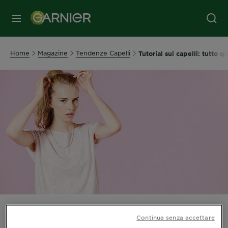
MENU
Home
Magazine
Tendenze Capelli
Tutorial sui capelli: tutto 
Tutorial sui capelli: tutto
Continua senza accettare