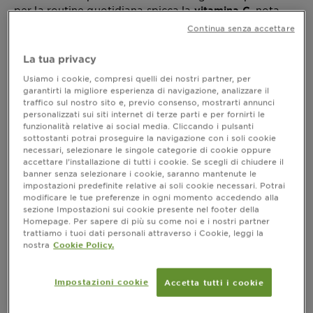
per la routine quotidiana spicca la
nota
vitamina C,
per la sua azione antiossidante e illuminante. Ma
Continua senza accettare
spesso ci si chiede: la
? Si
vitamina C è fotosensibile
può davvero usare sotto il sole senza rischi? In questa
La tua privacy
guida rispondiamo a tutte le domande più comuni,
Usiamo i cookie, compresi quelli dei nostri partner, per
sfatiamo i falsi miti e ti aiutiamo a sfruttare al massimo
garantirti la migliore esperienza di navigazione, analizzare il
le potenzialità di questo ingrediente anche in estate.
traffico sul nostro sito e, previo consenso, mostrarti annunci
personalizzati sui siti internet di terze parti e per fornirti le
funzionalità relative ai social media. Cliccando i pulsanti
sottostanti potrai proseguire la navigazione con i soli cookie
La vitamina C è davvero fotosensibile?
necessari, selezionare le singole categorie di cookie oppure
accettare l’installazione di tutti i cookie. Se scegli di chiudere il
Facciamo chiarezza
banner senza selezionare i cookie, saranno mantenute le
impostazioni predefinite relative ai soli cookie necessari. Potrai
È opinione diffusa che la
vitamina C sia
modificare le tue preferenze in ogni momento accedendo alla
ovvero instabile alla luce solare. Ma è
fotosensibile,
sezione Impostazioni sui cookie presente nel footer della
bene precisare: non è la pelle a diventare più
Homepage. Per sapere di più su come noi e i nostri partner
sensibile alla luce quando si usa vitamina C, bensì
trattiamo i tuoi dati personali attraverso i Cookie, leggi la
l'attivo stesso che, se esposto a fonti di calore o
nostra
Cookie Policy.
raggi UV senza adeguata formulazione, può
ossidarsi e perdere efficacia. La buona notizia? I
Impostazioni cookie
Accetta tutti i cookie
prodotti skincare di nuova generazione, come
quelli
utilizzano
Garnier,
forme stabilizzate di