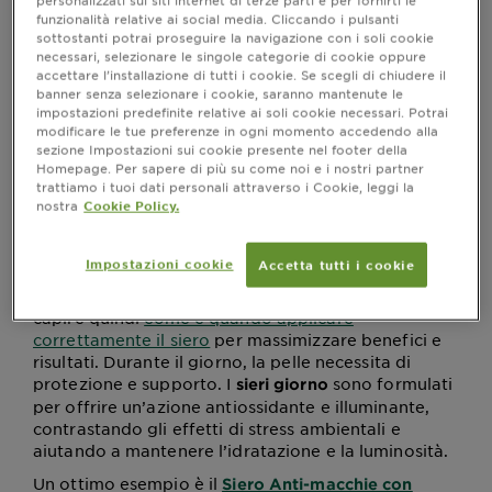
personalizzati sui siti internet di terze parti e per fornirti le
visibili già dalle prime applicazioni. Ma sapevi che
funzionalità relative ai social media. Cliccando i pulsanti
esistono alcune differenze tra
e
siero giorno
siero
sottostanti potrai proseguire la navigazione con i soli cookie
necessari, selezionare le singole categorie di cookie oppure
? In questo articolo scopriamo a cosa servono,
notte
accettare l’installazione di tutti i cookie. Se scegli di chiudere il
come integrarli correttamente nella propria routine
banner senza selezionare i cookie, saranno mantenute le
quotidiana e quali sono i benefici, per una pelle
impostazioni predefinite relative ai soli cookie necessari. Potrai
dall’aspetto uniforme e radioso.
modificare le tue preferenze in ogni momento accedendo alla
sezione Impostazioni sui cookie presente nel footer della
Homepage. Per sapere di più su come noi e i nostri partner
trattiamo i tuoi dati personali attraverso i Cookie, leggi la
nostra
Cookie Policy.
Siero giorno e siero viso notte: le
differenze principali
Impostazioni cookie
Accetta tutti i cookie
Per scegliere il prodotto più adatto alle esigenze
della pelle, è importante innanzitutto conoscerle e
capire quindi
come e quando applicare
correttamente il siero
per massimizzare benefici e
risultati. Durante il giorno, la pelle necessita di
protezione e supporto. I
sono formulati
sieri giorno
per offrire un’azione antiossidante e illuminante,
contrastando gli effetti di stress ambientali e
aiutando a mantenere l’idratazione e la luminosità.
Un ottimo esempio è il
Siero Anti-macchie con