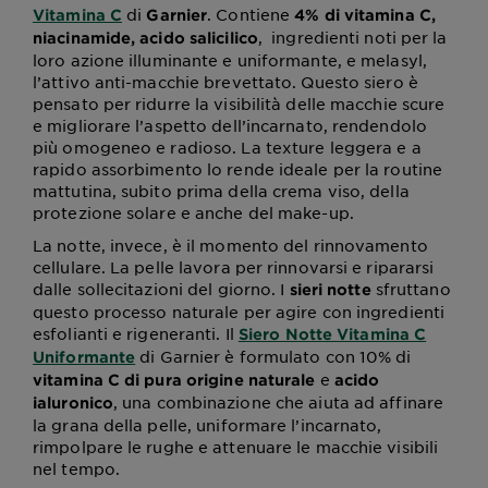
di
. Contiene
Vitamina C
Garnier
4% di vitamina C,
, ingredienti noti per la
niacinamide, acido salicilico
loro azione illuminante e uniformante, e melasyl,
l’attivo anti-macchie brevettato. Questo siero è
pensato per ridurre la visibilità delle macchie scure
e migliorare l’aspetto dell’incarnato, rendendolo
più omogeneo e radioso. La texture leggera e a
rapido assorbimento lo rende ideale per la routine
mattutina, subito prima della crema viso, della
protezione solare e anche del make-up.
La notte, invece, è il momento del rinnovamento
cellulare. La pelle lavora per rinnovarsi e ripararsi
dalle sollecitazioni del giorno. I
sfruttano
sieri notte
questo processo naturale per agire con ingredienti
esfolianti e rigeneranti. Il
Siero Notte Vitamina C
di Garnier è formulato con 10% di
Uniformante
e
vitamina C di pura origine naturale
acido
, una combinazione che aiuta ad affinare
ialuronico
la grana della pelle, uniformare l’incarnato,
rimpolpare le rughe e attenuare le macchie visibili
nel tempo.