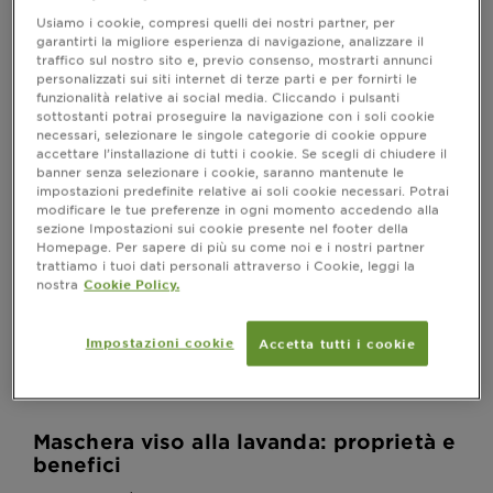
l’immagine dei campi di lavanda è conosciuta in larga
Usiamo i cookie, compresi quelli dei nostri partner, per
parte del mondo, non tutti, invece, conoscono le
garantirti la migliore esperienza di navigazione, analizzare il
traffico sul nostro sito e, previo consenso, mostrarti annunci
molteplici proprietà benefiche di questo fiore. Da
personalizzati sui siti internet di terze parti e per fornirti le
secoli la lavanda viene impiegata per profumare
funzionalità relative ai social media. Cliccando i pulsanti
l’acqua utilizzata per la detersione: lavanda deriva
sottostanti potrai proseguire la navigazione con i soli cookie
infatti da lavare. Per anni è stata impiegata
necessari, selezionare le singole categorie di cookie oppure
principalmente per saponi, profumi e detergenti, così
accettare l’installazione di tutti i cookie. Se scegli di chiudere il
banner senza selezionare i cookie, saranno mantenute le
come per la cura e l’igiene della persona e della casa,
impostazioni predefinite relative ai soli cookie necessari. Potrai
oltre che per trattare piccoli disturbi di salute. Oggi le
modificare le tue preferenze in ogni momento accedendo alla
sue proprietà benefiche sono ampiamente
sezione Impostazioni sui cookie presente nel footer della
riconosciute e impiegate anche nella beauty skincare
Homepage. Per sapere di più su come noi e i nostri partner
routine. Come una
maschera viso alla lavanda che può
trattiamo i tuoi dati personali attraverso i Cookie, leggi la
. Ecco allora tutto
nostra
Cookie Policy.
donare una pelle liscia e luminosa
quello che c’è da sapere sulle proprietà benefiche
della lavanda per la pelle e quali i prodotti da
Impostazioni cookie
Accetta tutti i cookie
utilizzare.
Maschera viso alla lavanda: proprietà e
benefici