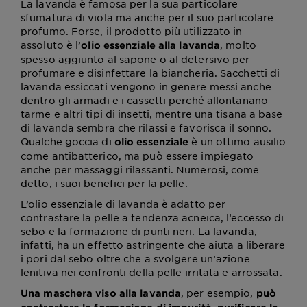
La lavanda è famosa per la sua particolare
sfumatura di viola ma anche per il suo particolare
profumo. Forse, il prodotto più utilizzato in
assoluto è l’
, molto
olio essenziale alla lavanda
spesso aggiunto al sapone o al detersivo per
profumare e disinfettare la biancheria. Sacchetti di
lavanda essiccati vengono in genere messi anche
dentro gli armadi e i cassetti perché allontanano
tarme e altri tipi di insetti, mentre una tisana a base
di lavanda sembra che rilassi e favorisca il sonno.
Qualche goccia di
è un ottimo ausilio
olio essenziale
come antibatterico, ma può essere impiegato
anche per massaggi rilassanti. Numerosi, come
detto, i suoi benefici per la pelle.
L’olio essenziale di lavanda è adatto per
contrastare la pelle a tendenza acneica, l’eccesso di
sebo e la formazione di punti neri. La lavanda,
infatti, ha un effetto astringente che aiuta a liberare
i pori dal sebo oltre che a svolgere un’azione
lenitiva nei confronti della pelle irritata e arrossata.
, per esempio,
Una maschera viso alla lavanda
può