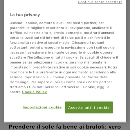
?
asciugare i brufoli e contrastare le imperfezioni
Continua senza accettare
Questo dubbio accompagna molte persone che,
osservando un miglioramento temporaneo della
La tua privacy
propria pelle durante le vacanze al mare, si chiedono
Usiamo i cookie, compresi quelli dei nostri partner, per
se la luce solare e l'acqua salata siano davvero alleati
garantirti la migliore esperienza di navigazione, analizzare il
contro le disomogeneità cutanee. Ma è veramente
traffico sul nostro sito e, previo consenso, mostrarti annunci
così? Scopriamo insieme se il sole è un amico o un
personalizzati sui siti internet di terze parti e per fornirti le
nemico per chi combatte contro i brufoli.
funzionalità relative ai social media. Cliccando i pulsanti
sottostanti potrai proseguire la navigazione con i soli cookie
In primis, è bene comprendere che, sebbene il sole e il
necessari, selezionare le singole categorie di cookie oppure
mare possano temporaneamente migliorare l'aspetto
accettare l’installazione di tutti i cookie. Se scegli di chiudere il
della pelle a tendenza acneica, è importante non
banner senza selezionare i cookie, saranno mantenute le
impostazioni predefinite relative ai soli cookie necessari. Potrai
affidarsi esclusivamente a questi fattori. La chiave per
modificare le tue preferenze in ogni momento accedendo alla
una pelle priva di imperfezioni risiede in una routine
sezione Impostazioni sui cookie presente nel footer della
costante e nell'uso di prodotti specifici, che offrono
Homepage. Per sapere di più su come noi e i nostri partner
sia una buona protezione solare che un trattamento
trattiamo i tuoi dati personali attraverso i Cookie, leggi la
mirato: con l'approccio giusto, è possibile godersi
nostra
Cookie Policy.
l'estate senza preoccupazioni, mantenendo la pelle
radiosa e in equilibrio.
Impostazioni cookie
Accetta tutti i cookie
Prendere il sole fa bene ai brufoli: vero