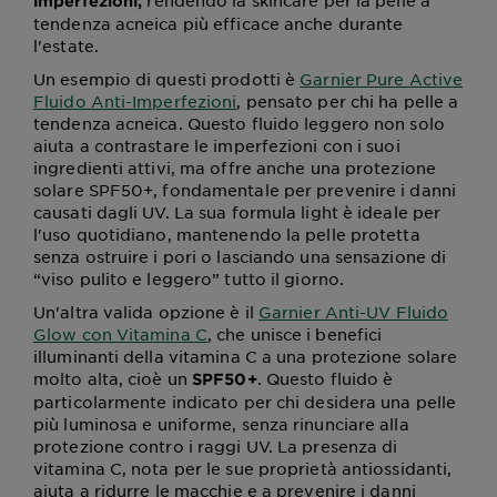
rendendo la skincare per la pelle a
imperfezioni,
tendenza acneica più efficace anche durante
l'estate.
Un esempio di questi prodotti è
Garnier Pure Active
Fluido Anti-Imperfezioni
, pensato per chi ha pelle a
tendenza acneica. Questo fluido leggero non solo
aiuta a contrastare le imperfezioni con i suoi
ingredienti attivi, ma offre anche una protezione
solare SPF50+, fondamentale per prevenire i danni
causati dagli UV. La sua formula light è ideale per
l'uso quotidiano, mantenendo la pelle protetta
senza ostruire i pori o lasciando una sensazione di
“viso pulito e leggero” tutto il giorno.
Un'altra valida opzione è il
Garnier Anti-UV Fluido
Glow con Vitamina C
, che unisce i benefici
illuminanti della vitamina C a una protezione solare
molto alta, cioè un
. Questo fluido è
SPF50+
particolarmente indicato per chi desidera una pelle
più luminosa e uniforme, senza rinunciare alla
protezione contro i raggi UV. La presenza di
vitamina C, nota per le sue proprietà antiossidanti,
aiuta a ridurre le macchie e a prevenire i danni