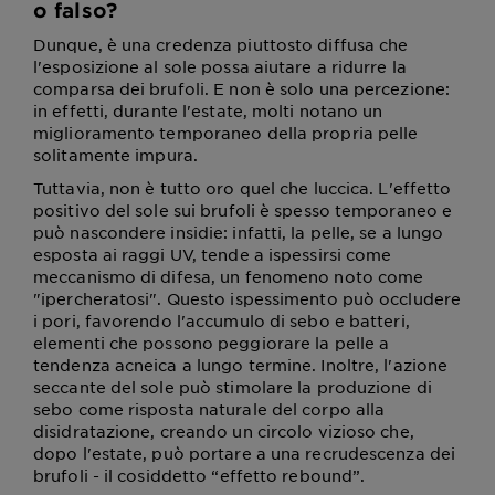
o falso?
Dunque, è una credenza piuttosto diffusa che
l'esposizione al sole possa aiutare a ridurre la
comparsa dei brufoli. E non è solo una percezione:
in effetti, durante l'estate, molti notano un
miglioramento temporaneo della propria pelle
solitamente impura.
Tuttavia, non è tutto oro quel che luccica. L'effetto
positivo del sole sui brufoli è spesso temporaneo e
può nascondere insidie: infatti, la pelle, se a lungo
esposta ai raggi UV, tende a ispessirsi come
meccanismo di difesa, un fenomeno noto come
"ipercheratosi". Questo ispessimento può occludere
i pori, favorendo l'accumulo di sebo e batteri,
elementi che possono peggiorare la pelle a
tendenza acneica a lungo termine. Inoltre, l'azione
seccante del sole può stimolare la produzione di
sebo come risposta naturale del corpo alla
disidratazione, creando un circolo vizioso che,
dopo l'estate, può portare a una recrudescenza dei
brufoli - il cosiddetto “effetto rebound”.