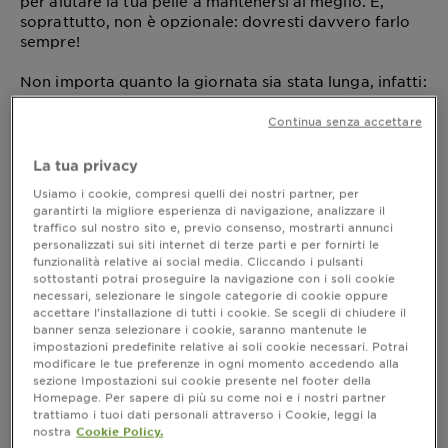
per aiutare la tua pelle a mantenersi al meglio. E,
soprattutto, non è opzionale: dovresti davvero farlo
sempre!
Non importa quanto la giornata sia stata lunga, infatti:
anche se non vedi l’ora di andare a letto a riposare,
struccarti prima di andare a dormire è fondamentale.
Continua senza accettare
Durante la giornata la pelle accumula impurità, sebo e
residui di trucco, che possono rendere meno luminoso
La tua privacy
l’aspetto del viso e, alla lunga, ostruire i pori, con il
Usiamo i cookie, compresi quelli dei nostri partner, per
rischio di generare imperfezioni. Un’adeguata routine
garantirti la migliore esperienza di navigazione, analizzare il
di detersione aiuta a rimuovere queste particelle e
traffico sul nostro sito e, previo consenso, mostrarti annunci
offre un momento di relax e self-care.
personalizzati sui siti internet di terze parti e per fornirti le
funzionalità relative ai social media. Cliccando i pulsanti
sottostanti potrai proseguire la navigazione con i soli cookie
necessari, selezionare le singole categorie di cookie oppure
accettare l’installazione di tutti i cookie. Se scegli di chiudere il
Come struccarsi correttamente
banner senza selezionare i cookie, saranno mantenute le
impostazioni predefinite relative ai soli cookie necessari. Potrai
Quando si parla di struccarsi correttamente, è
modificare le tue preferenze in ogni momento accedendo alla
importante sapere che esistono vari metodi e
sezione Impostazioni sui cookie presente nel footer della
prodotti tra cui scegliere. Ad esempio, le
salviette
Homepage. Per sapere di più su come noi e i nostri partner
possono sembrare un’opzione pratica,
struccanti
trattiamo i tuoi dati personali attraverso i Cookie, leggi la
nostra
Cookie Policy.
ma possono risultare meno efficaci nel rimuovere