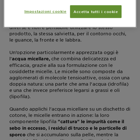
completamente il trucco. Se hai poco tempo, sono
una scelta valida, ma non dovrebbero essere il
Impostazioni cookie
Accetta tutti i cookie
metodo principale per la routine quotidiana.
Questo perché le aree del viso hanno esigenze
diverse e non è pensabile utilizzare lo stesso
prodotto, la stessa salvietta, per il contorno occhi,
le guance, la fronte e le labbra.
Un’opzione particolarmente apprezzata oggi è
l'
che combina delicatezza ed
acqua micellare,
efficacia, grazie alla sua formulazione con le
cosiddette micelle. Le micelle sono composte da
agglomerati di molecole tensioattive, ossia con una
doppia natura: una parte che ama l’acqua (idrofila)
e una che invece preferisce legarsi a grassi e oli
(lipofila).
Quando applichi l'acqua micellare su un dischetto di
cotone, le micelle entrano in azione: la loro
componente lipofila
"cattura" le impurità come il
sebo in eccesso, i residui di trucco e le particelle di
che si accumulano sulla pelle, mentre la
sporco