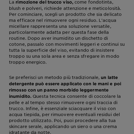
La
come fondotinta,
rimozione del trucco viso,
blush e polveri, richiede attenzione e meticolosità.
Per cominciare, scegli un prodotto che sia delicato
ma efficace nel rimuovere ogni residuo. L'acqua
micellare rappresenta una soluzione versatile,
particolarmente adatta per questa fase della
routine. Dopo aver inumidito un dischetto di
cotone, passalo con movimenti leggeri e continui su
tutta la superficie del viso, evitando di insistere
troppo su una sola area e senza sfregare in modo
troppo energico.
Se preferisci un metodo più tradizionale,
un latte
detergente può essere applicato con le mani e poi
rimosso con un panno morbido leggermente
Questa tecnica consente di coccolare la
inumidito.
pelle e al tempo stesso rimuovere ogni traccia di
trucco. Infine, è essenziale sciacquare il viso con
acqua tiepida, per rimuovere eventuali residui del
prodotto utilizzato. Poi, puoi procedere alla tua
skincare serale, applicando un siero o una crema
idratante da notte.