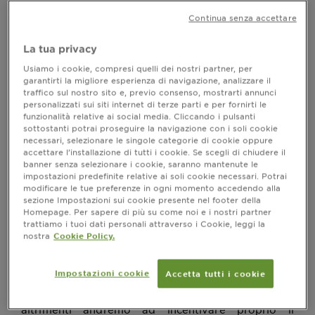
capelluto: da cosa
Continua senza accettare
dipende
La tua privacy
Ultimo aggiornamento ottobre 26, 2022
Usiamo i cookie, compresi quelli dei nostri partner, per
garantirti la migliore esperienza di navigazione, analizzare il
Come mai spesso sentiamo un fastidioso prurito dopo
traffico sul nostro sito e, previo consenso, mostrarti annunci
aver lavato i capelli? Scopri tutte le cause e le
personalizzati sui siti internet di terze parti e per fornirti le
soluzioni al prurito al cuoio capelluto.
funzionalità relative ai social media. Cliccando i pulsanti
sottostanti potrai proseguire la navigazione con i soli cookie
necessari, selezionare le singole categorie di cookie oppure
accettare l’installazione di tutti i cookie. Se scegli di chiudere il
banner senza selezionare i cookie, saranno mantenute le
Prurito al cuoio capelluto: da cosa
impostazioni predefinite relative ai soli cookie necessari. Potrai
dipende
modificare le tue preferenze in ogni momento accedendo alla
sezione Impostazioni sui cookie presente nel footer della
Molte le possibili cause, una sola la conseguenza: il
Homepage. Per sapere di più su come noi e i nostri partner
. Posto che
trattiamo i tuoi dati personali attraverso i Cookie, leggi la
fastidioso prurito al cuoio capelluto
nostra
Cookie Policy.
l’igiene di capelli e cute è la regola fondamentale
per prevenirlo, dobbiamo comunque tenere a
mente che non è l’unica soluzione. Bisogna
Impostazioni cookie
Accetta tutti i cookie
innanzitutto scegliere sempre lo
shampoo
adatto e
propendere per prodotti non aggressivi, perché
altrimenti andremo ad incentivare proprio il