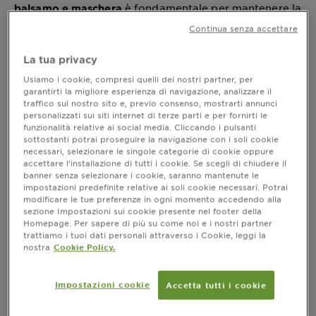
è fondamentale per mantenere la
balsamo e maschera
chioma idratata e luminosa. Entrambi offrono benefici
Continua senza accettare
unici e complementari, contribuendo a riparare i
danni, a idratare i capelli e a migliorare la loro
La tua privacy
elasticità e lucentezza. Tuttavia, la domanda rimane:
quale di questi due prodotti dovremmo utilizzare per
Usiamo i cookie, compresi quelli dei nostri partner, per
garantirti la migliore esperienza di navigazione, analizzare il
primo durante la nostra routine? In questo articolo,
traffico sul nostro sito e, previo consenso, mostrarti annunci
esploreremo i benefici di entrambi i prodotti, la
personalizzati sui siti internet di terze parti e per fornirti le
e quale dovrebbe
differenza tra balsamo e maschera,
funzionalità relative ai social media. Cliccando i pulsanti
essere utilizzato per primo.
sottostanti potrai proseguire la navigazione con i soli cookie
necessari, selezionare le singole categorie di cookie oppure
accettare l’installazione di tutti i cookie. Se scegli di chiudere il
banner senza selezionare i cookie, saranno mantenute le
impostazioni predefinite relative ai soli cookie necessari. Potrai
Differenza tra balsamo e maschera
modificare le tue preferenze in ogni momento accedendo alla
sezione Impostazioni sui cookie presente nel footer della
Il
sono entrambi essenziali
balsamo e la maschera
Homepage. Per sapere di più su come noi e i nostri partner
nella haircare routine, ma hanno funzioni
trattiamo i tuoi dati personali attraverso i Cookie, leggi la
leggermente diverse.
è un prodotto che
Il balsamo
nostra
Cookie Policy.
viene utilizzato dopo lo shampoo per idratare e
districare i capelli, rendendoli più morbidi e facili da
Impostazioni cookie
Accetta tutti i cookie
pettinare. La
d'altra parte, è un
maschera,
trattamento intensivo che va oltre, fornendo un