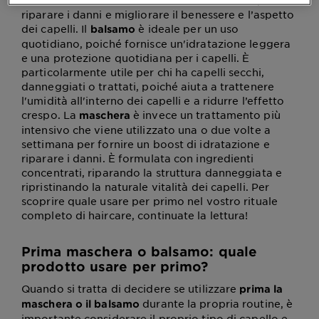
boost concentrato di nutrienti e idratazione per
riparare i danni e migliorare il benessere e l’aspetto
dei capelli. Il
è ideale per un uso
balsamo
quotidiano, poiché fornisce un'idratazione leggera
e una protezione quotidiana per i capelli. È
particolarmente utile per chi ha capelli secchi,
danneggiati o trattati, poiché aiuta a trattenere
l'umidità all'interno dei capelli e a ridurre l’effetto
crespo. La
è invece un trattamento più
maschera
intensivo che viene utilizzato una o due volte a
settimana per fornire un boost di idratazione e
riparare i danni. È formulata con ingredienti
concentrati, riparando la struttura danneggiata e
ripristinando la naturale vitalità dei capelli. Per
scoprire quale usare per primo nel vostro rituale
completo di haircare, continuate la lettura!
Prima maschera o balsamo: quale
prodotto usare per primo?
Quando si tratta di decidere se utilizzare
prima la
durante la propria routine, è
maschera o il balsamo
importante considerare il proprio tipo di capello e