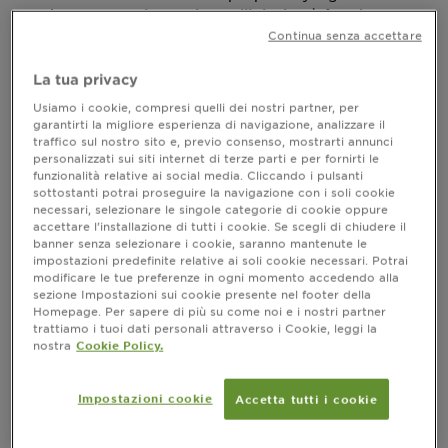
Capire
può fare la
come asciugare i capelli ricci
differenza tra ricci morbidi e ben definiti e una chioma
Continua senza accettare
spenta o dall’effetto crespo. In questa guida step-by-
step, esploreremo i tip, i prodotti da scegliere e le
La tua privacy
accortezze da adottare per ottenere il meglio dalla
Usiamo i cookie, compresi quelli dei nostri partner, per
propria texture naturale.
garantirti la migliore esperienza di navigazione, analizzare il
traffico sul nostro sito e, previo consenso, mostrarti annunci
personalizzati sui siti internet di terze parti e per fornirti le
funzionalità relative ai social media. Cliccando i pulsanti
sottostanti potrai proseguire la navigazione con i soli cookie
Preparare i capelli al momento
necessari, selezionare le singole categorie di cookie oppure
dell’asciugatura
accettare l’installazione di tutti i cookie. Se scegli di chiudere il
banner senza selezionare i cookie, saranno mantenute le
Tutto inizia prima ancora che l’asciugacapelli entri
impostazioni predefinite relative ai soli cookie necessari. Potrai
in gioco. La fase del lavaggio è cruciale: serve a
modificare le tue preferenze in ogni momento accedendo alla
preparare i capelli a ricevere idratazione e
sezione Impostazioni sui cookie presente nel footer della
definizione. Utilizzare una routine specifica, come
Homepage. Per sapere di più su come noi e i nostri partner
quella proposta dalla linea
di Garnier,
Metodo Ricci
trattiamo i tuoi dati personali attraverso i Cookie, leggi la
nostra
Cookie Policy.
può rappresentare il primo passo per valorizzare il
volume e la forma dei ricci.
Impostazioni cookie
Accetta tutti i cookie
Il
è ideale per proteggere la fibra
Pre-Shampoo
capillare durante la detersione, contribuendo a