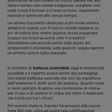
alternativa se non volete un trucco banale ma allo
stesso tempo non volete esagerare, scegliete toni
caldi come il bronzo o il tono su tono. Apparirete
naturali e luminose allo stesso tempo.
Un ultimo trucchetto dedicato a chi vuole sentirsi
sempre in regola con il trucco: volete regalare un
po’ di colore alle vostre guance senza esagerare
troppo ma in borsa avete solo il rossetto?
Stendetene una piccola parte sulla punta dei
polpastrelli e sfumatela sulle guance: raggiungerete
un effetto colore tutto naturale.
Il concetto di
oggi è sempre più
bellezza sostenibile
possibile e il rispetto passa anche dal packaging:
non esiste bellezza naturale che non sia rispettosa
dell’ambiente e delle sorti del pianeta. Quante volte
vi sarà capitato di aprire una confezione di crema
per il viso e di sentirvi in colpa per tutto il materiale
che finirà poi tra i rifiuti?
Per questo motivo, Garnier ha pensato alla nuova
linea BIO che, oltre ad avere una certificazione