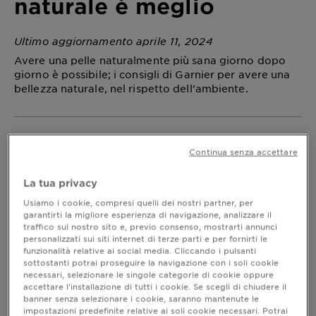
naturale è meglio
Ultimo aggiornamento aprile 11, 2024
Avere una pelle naturalmente più sana giorno dopo
giorno è possibile; i consigli di Garnier per avere una
bellezza naturale, nel rispetto dell’ambiente.
Bellezza, perché al naturale è meglio
Continua senza accettare
Star come Lady Gaga, Rihanna e Jennifer Lopez
hanno aderito alla campagna no-make-up selfie e
La tua privacy
hanno trovato il coraggio di mostrarsi senza trucco,
Usiamo i cookie, compresi quelli dei nostri partner, per
nonostante questo significasse mettere in evidenza
garantirti la migliore esperienza di navigazione, analizzare il
occhiaie, rughe e imperfezioni di qualsiasi tipo. La
traffico sul nostro sito e, previo consenso, mostrarti annunci
sta diventando il nuovo trend. Un
bellezza naturale
personalizzati sui siti internet di terze parti e per fornirti le
funzionalità relative ai social media. Cliccando i pulsanti
nuovo modello che si basa essenzialmente sul
sottostanti potrai proseguire la navigazione con i soli cookie
rispetto: rispetto per la pelle, perché vengono
necessari, selezionare le singole categorie di cookie oppure
utilizzati prodotti con ingredienti di origine
accettare l’installazione di tutti i cookie. Se scegli di chiudere il
naturale, rispetto per l’ambiente perché i prodotti
banner senza selezionare i cookie, saranno mantenute le
sono anche di origine vegetale, senza
impostazioni predefinite relative ai soli cookie necessari. Potrai