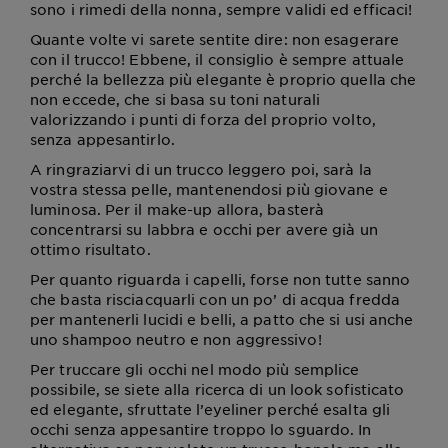
sono i rimedi della nonna, sempre validi ed efficaci!
Quante volte vi sarete sentite dire: non esagerare
con il trucco! Ebbene, il consiglio è sempre attuale
perché la bellezza più elegante è proprio quella che
non eccede, che si basa su toni naturali
valorizzando i punti di forza del proprio volto,
senza appesantirlo.
A ringraziarvi di un trucco leggero poi, sarà la
vostra stessa pelle, mantenendosi più giovane e
luminosa. Per il make-up allora, basterà
concentrarsi su labbra e occhi per avere già un
ottimo risultato.
Per quanto riguarda i capelli, forse non tutte sanno
che basta risciacquarli con un po’ di acqua fredda
per mantenerli lucidi e belli, a patto che si usi anche
uno shampoo neutro e non aggressivo!
Per truccare gli occhi nel modo più semplice
possibile, se siete alla ricerca di un look sofisticato
ed elegante, sfruttate l’eyeliner perché esalta gli
occhi senza appesantire troppo lo sguardo. In