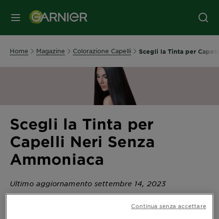
MENU
Home
Magazine
Colorazione Capelli
Scegli la Tinta per Cape
Scegli la Tinta per
Capelli Neri Senza
Ammoniaca
Ultimo aggiornamento settembre 14, 2023
La
rispecchia la
: i capelli
chioma
nostra personalità
Continua senza accettare
sono uno strumento col quale possiamo dire al mondo