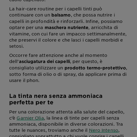
La hair-care routine per i capelli tinti può
continuare con un
, che possa nutrire i
balsamo
capelli in profondità e rinforzarli. Infine, possiamo
optare per una
, arricchita di
maschera nutriente
vitamine, con cui fare un impacco settimanalmente,
che preservi il colore e che lasci i capelli morbidi e
setosi.
Occorre fare attenzione anche al momento
dell’
, per questo, è
asciugatura dei capelli
consigliato utilizzare un
,
prodotto termo-protettivo
sotto forma di olio o di spray, da applicare prima di
usare il phon.
La tinta nera senza ammoniaca
perfetta per te
Per una colorazione attenta alla salute del capello,
c’è
Garnier Olia
, la linea di tinte per capelli senza
ammoniaca, disponibile in diverse colorazioni. Tra
tutte le nuances, troviamo anche il
Nero Intenso
,
consigliato soprattutto a chi vuole coprire i capelli