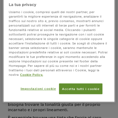
chi siamo. Uno dei trattamenti per capelli più diffusi è
La tua privacy
sicuramente la
: grazie ad essa, possiamo
tinta
cambiare il colore naturale dei nostri capelli,
Usiamo i cookie, compresi quelli dei nostri partner, per
ravvivarne la lucentezza, oppure coprire i capelli
garantirti la migliore esperienza di navigazione, analizzare il
traffico sul nostro sito e, previo consenso, mostrarti annunci
bianchi. Tra le varie tonalità in commercio, troviamo
personalizzati sui siti internet di terze parti e per fornirti le
anche la
, per colorare la chioma coi
tinta nera
toni
funzionalità relative ai social media. Cliccando i pulsanti
.
scuri della notte
sottostanti potrai proseguire la navigazione con i soli cookie
necessari, selezionare le singole categorie di cookie oppure
Ma quale tinta per capelli scegliere? Tra le più
accettare l’installazione di tutti i cookie. Se scegli di chiudere il
consigliate, troviamo quella
, che si
senza ammoniaca
banner senza selezionare i cookie, saranno mantenute le
caratterizza per la sua delicatezza e per il profumo.
impostazioni predefinite relative ai soli cookie necessari. Potrai
Ecco come scegliere la tinta nera senza ammoniaca.
modificare le tue preferenze in ogni momento accedendo alla
sezione Impostazioni sui cookie presente nel footer della
Homepage. Per sapere di più su come noi e i nostri partner
trattiamo i tuoi dati personali attraverso i Cookie, leggi la
nostra
Cookie Policy.
La tinta è l’alleato ideale per rendere la chioma
brillante, da utilizzare sia per ravvivare il colore e
sia in caso di comparsa di capelli bianchi. Tra tutti i
Impostazioni cookie
Accetta tutti i cookie
colori disponibili, c’è anche il
, un colore che
nero
spesso può incontrare delle criticità, poiché
bisogna trovare la tonalità giusta per il proprio
incarnato e i propri lineamenti.
È essenziale trovare una tinta che faccia al caso