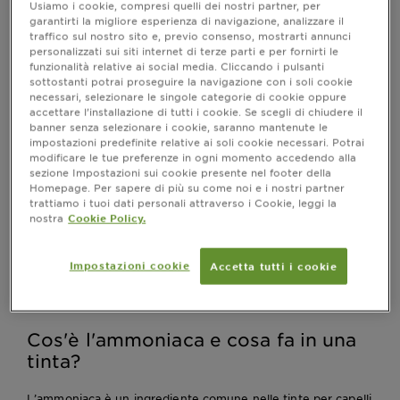
Usiamo i cookie, compresi quelli dei nostri partner, per
tra una
può influenzare
tinta con ammoniaca o senza
garantirti la migliore esperienza di navigazione, analizzare il
non solo il colore finale, ma anche l'aspetto generale
traffico sul nostro sito e, previo consenso, mostrarti annunci
dei tuoi capelli.
personalizzati sui siti internet di terze parti e per fornirti le
È importante comprendere le differenze tra questi
funzionalità relative ai social media. Cliccando i pulsanti
sottostanti potrai proseguire la navigazione con i soli cookie
due tipi di colorazione e scegliere quello che meglio si
necessari, selezionare le singole categorie di cookie oppure
adatta alle tue esigenze.
accettare l’installazione di tutti i cookie. Se scegli di chiudere il
banner senza selezionare i cookie, saranno mantenute le
impostazioni predefinite relative ai soli cookie necessari. Potrai
modificare le tue preferenze in ogni momento accedendo alla
Meglio tinta con ammoniaca o senza?
sezione Impostazioni sui cookie presente nel footer della
Homepage. Per sapere di più su come noi e i nostri partner
Dipende!
trattiamo i tuoi dati personali attraverso i Cookie, leggi la
nostra
Cookie Policy.
In generale, possiamo affermare che non c’è una
scelta giusta e una sbagliata, ma optare per una
tinta con o senza ammoniaca dipende solo dalle tue
Impostazioni cookie
Accetta tutti i cookie
preferenze personali e dalle esigenze specifiche dei
tuoi capelli e della cute.
Cos'è l'ammoniaca e cosa fa in una
tinta?
L’ammoniaca è un ingrediente comune nelle tinte per capelli