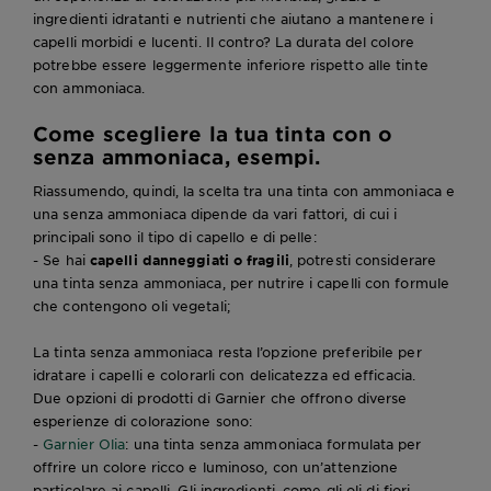
ingredienti idratanti e nutrienti che aiutano a mantenere i
capelli morbidi e lucenti. Il contro? La durata del colore
potrebbe essere leggermente inferiore rispetto alle tinte
con ammoniaca.
Come scegliere la tua tinta con o
senza ammoniaca, esempi.
Riassumendo, quindi, la scelta tra una tinta con ammoniaca e
una senza ammoniaca dipende da vari fattori, di cui i
principali sono il tipo di capello e di pelle:
- Se hai
capelli danneggiati o fragili
, potresti considerare
una tinta senza ammoniaca, per nutrire i capelli con formule
che contengono oli vegetali;
La tinta senza ammoniaca resta l’opzione preferibile per
idratare i capelli e colorarli con delicatezza ed efficacia.
Due opzioni di prodotti di Garnier che offrono diverse
esperienze di colorazione sono:
-
Garnier Olia
: una tinta senza ammoniaca formulata per
offrire un colore ricco e luminoso, con un’attenzione
particolare ai capelli. Gli ingredienti, come gli oli di fiori,