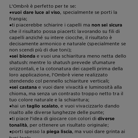
L’Ombrè è perfetto per te se:
●
, specialmente se porti la
vuoi dare luce al viso
frangia;
●
ti piacerebbe schiarire i capelli ma
non sei sicura
che il risultato possa piacerti: lavorando su fili di
capelli anziché su intere ciocche, il risultato è
decisamente armonico e naturale (specialmente se
non scendi più di due toni);
●
e vuoi una schiaritura meno netta dello
sei bionda
shatush: mentre lo shatush prevede sfumature
orizzontali, e la cotonatura dei capelli prima della
loro applicazione, l’Ombrè viene realizzato
stendendo col pennello schiariture verticali;
●
e vuoi dare vivacità e luminosità alla
sei castana
chioma, ma senza un contrasto troppo netto tra il
tuo colore naturale e la schiaritura;
●
hai un
, e vuoi vivacizzarlo dando
taglio scalato
risalto alle diverse lunghezze delle punte;
●
ti piace l’idea di giocare con colori di
diverse
, per ottenere un risultato originale;
tonalità
●
porti spesso la
, ma vuoi dare grinta ai
piega liscia
tuoi look;