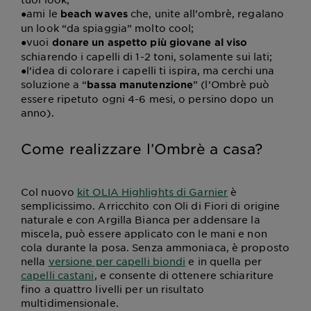
●
ami le
che, unite all’ombrè, regalano
beach waves
un look “da spiaggia” molto cool;
●
vuoi
donare un aspetto più giovane al viso
schiarendo i capelli di 1-2 toni, solamente sui lati;
●
l’idea di colorare i capelli ti ispira, ma cerchi una
soluzione a “
” (l’Ombrè può
bassa manutenzione
essere ripetuto ogni 4-6 mesi, o persino dopo un
anno).
Come realizzare l’Ombrè a casa?
Col nuovo
kit OLIA Highlights di Garnier
è
semplicissimo. Arricchito con Oli di Fiori di origine
naturale e con Argilla Bianca per addensare la
miscela, può essere applicato con le mani e non
cola durante la posa. Senza ammoniaca, è proposto
nella
versione per capelli biondi
e in quella per
capelli castani
, e consente di ottenere schiariture
fino a quattro livelli per un risultato
multidimensionale.