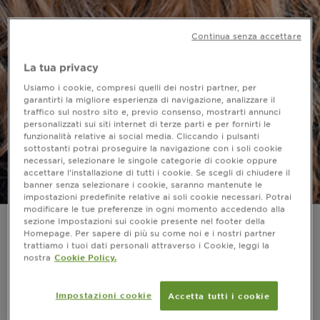
Continua senza accettare
La tua privacy
Usiamo i cookie, compresi quelli dei nostri partner, per
garantirti la migliore esperienza di navigazione, analizzare il
traffico sul nostro sito e, previo consenso, mostrarti annunci
personalizzati sui siti internet di terze parti e per fornirti le
funzionalità relative ai social media. Cliccando i pulsanti
sottostanti potrai proseguire la navigazione con i soli cookie
necessari, selezionare le singole categorie di cookie oppure
accettare l’installazione di tutti i cookie. Se scegli di chiudere il
banner senza selezionare i cookie, saranno mantenute le
impostazioni predefinite relative ai soli cookie necessari. Potrai
modificare le tue preferenze in ogni momento accedendo alla
sezione Impostazioni sui cookie presente nel footer della
Ecco cosa sapere sulla
Homepage. Per sapere di più su come noi e i nostri partner
trattiamo i tuoi dati personali attraverso i Cookie, leggi la
tecnica di schiaritura
nostra
Cookie Policy.
Ombrè per i capelli
Impostazioni cookie
Accetta tutti i cookie
Ultimo aggiornamento ottobre 09, 2023