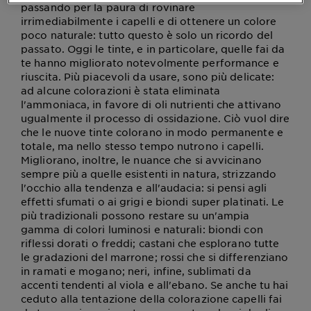
passando per la paura di rovinare
irrimediabilmente i capelli e di ottenere un colore
poco naturale: tutto questo è solo un ricordo del
passato. Oggi le tinte, e in particolare, quelle fai da
te hanno migliorato notevolmente performance e
riuscita. Più piacevoli da usare, sono più delicate:
ad alcune colorazioni è stata eliminata
l'ammoniaca, in favore di oli nutrienti che attivano
ugualmente il processo di ossidazione. Ciò vuol dire
che le nuove tinte colorano in modo permanente e
totale, ma nello stesso tempo nutrono i capelli.
Migliorano, inoltre, le nuance che si avvicinano
sempre più a quelle esistenti in natura, strizzando
l'occhio alla tendenza e all'audacia: si pensi agli
effetti sfumati o ai grigi e biondi super platinati. Le
più tradizionali possono restare su un'ampia
gamma di colori luminosi e naturali: biondi con
riflessi dorati o freddi; castani che esplorano tutte
le gradazioni del marrone; rossi che si differenziano
in ramati e mogano; neri, infine, sublimati da
accenti tendenti al viola e all'ebano. Se anche tu hai
ceduto alla tentazione della colorazione capelli fai