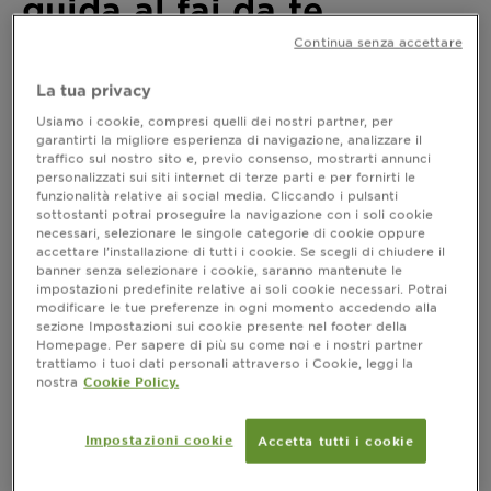
guida al fai da te
Continua senza accettare
Ultimo aggiornamento ottobre 21, 2022
La tua privacy
Segui i consigli degli esperti per una colorazione
capelli fai te perfetta e duratura come quella del
Usiamo i cookie, compresi quelli dei nostri partner, per
parrucchiere.
garantirti la migliore esperienza di navigazione, analizzare il
traffico sul nostro sito e, previo consenso, mostrarti annunci
personalizzati sui siti internet di terze parti e per fornirti le
funzionalità relative ai social media. Cliccando i pulsanti
sottostanti potrai proseguire la navigazione con i soli cookie
Colorazione capelli: una guida al fai da
necessari, selezionare le singole categorie di cookie oppure
te
accettare l’installazione di tutti i cookie. Se scegli di chiudere il
banner senza selezionare i cookie, saranno mantenute le
Sette donne su 10 si colorano i capelli per vari
impostazioni predefinite relative ai soli cookie necessari. Potrai
motivi (nell'ordine: coprire i capelli bianchi,
modificare le tue preferenze in ogni momento accedendo alla
schiarirli, cambiare look e rendere il proprio colore
sezione Impostazioni sui cookie presente nel footer della
Homepage. Per sapere di più su come noi e i nostri partner
più brillante), e il 37% di queste ricorre alle
trattiamo i tuoi dati personali attraverso i Cookie, leggi la
colorazioni a domicilio. Con ottimi risultati: il 94,4%
nostra
Cookie Policy.
di loro si dichiara soddisfatta dei risultati ottenuti
(fonti Astra Ricerche). Un grande risultato se si
pensa che solo fino a qualche anno fa intorno alla
Impostazioni cookie
Accetta tutti i cookie
colorazione gravitavano i timori più disparati. Dalla
perdita di morbidezza a quella di luminosità,