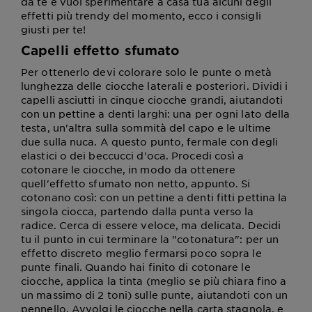
da te e vuoi sperimentare a casa tua alcuni degli
effetti più trendy del momento, ecco i consigli
giusti per te!
Capelli effetto sfumato
Per ottenerlo devi colorare solo le punte o metà
lunghezza delle ciocche laterali e posteriori. Dividi i
capelli asciutti in cinque ciocche grandi, aiutandoti
con un pettine a denti larghi: una per ogni lato della
testa, un'altra sulla sommità del capo e le ultime
due sulla nuca. A questo punto, fermale con degli
elastici o dei beccucci d'oca. Procedi così a
cotonare le ciocche, in modo da ottenere
quell'effetto sfumato non netto, appunto. Si
cotonano così: con un pettine a denti fitti pettina la
singola ciocca, partendo dalla punta verso la
radice. Cerca di essere veloce, ma delicata. Decidi
tu il punto in cui terminare la "cotonatura": per un
effetto discreto meglio fermarsi poco sopra le
punte finali. Quando hai finito di cotonare le
ciocche, applica la tinta (meglio se più chiara fino a
un massimo di 2 toni) sulle punte, aiutandoti con un
pennello. Avvolgi le ciocche nella carta stagnola, e