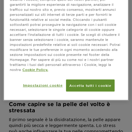
la pelle non ha mai pace. Sempre più persone hanno
garantirti la migliore esperienza di navigazione, analizzare il
notato cambiamenti sulla propria pelle, trovandola
traffico sul nostro sito e, previo consenso, mostrarti annunci
più secca e impura. Lo stress può far risultare la tua
personalizzati sui siti internet di terze parti e per fornirti le
funzionalità relative ai social media. Cliccando i pulsanti
pelle spenta e mettere in risalto le naturali
sottostanti potrai proseguire la navigazione con i soli cookie
imperfezioni.
necessari, selezionare le singole categorie di cookie oppure
accettare l’installazione di tutti i cookie. Se scegli di chiudere il
Lo stress è provocato da fattori esterni che alterano la
banner senza selezionare i cookie, saranno mantenute le
barriera protettiva della tua pelle; innanzitutto
impostazioni predefinite relative ai soli cookie necessari. Potrai
troviamo la
mancanza di un adeguato riposo, poi lo
modificare le tue preferenze in ogni momento accedendo alla
stile di vita frenetico urbano, gli sbalzi di temperatura
sezione Impostazioni sui cookie presente nel footer della
.
e, infine, l’inquinamento
Homepage. Per sapere di più su come noi e i nostri partner
trattiamo i tuoi dati personali attraverso i Cookie, leggi la
Per iniziare a prenderti cura della pelle del viso come
nostra
Cookie Policy.
prima cosa è importante prestare attenzione ai
segnali che ti invia quando è stressata:
Impostazioni cookie
Accetta tutti i cookie
Come capire se la pelle del volto è
stressata
Il primo segnale è la disidratazione, la pelle appare
quindi più secca e leggermente spenta. Lo stress
può anche influenzare la tua pelle compromettendo