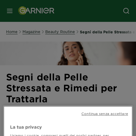
MENU
Home
Magazine
Beauty Routine
Segni della Pelle Stressata e
Segni della Pelle
Stressata e Rimedi per
Trattarla
Ultimo aggiornamento settembre 14, 2023
Continua senza accettare
Quali sono le cause della pelle stressata?
La tua privacy
Oggi più che mai, a causa del contesto in cui viviamo,
Usiamo i cookie, compresi quelli dei nostri partner, per