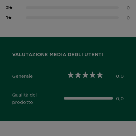
2
★
0
1
★
0
VALUTAZIONE MEDIA DEGLI UTENTI
Generale
0,0
0,0 out of 5 stars
Qualità del
0,0
0,0 out of 5 stars
prodotto