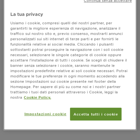
Continua senza accettare
presenza di composti grassi di origine naturale nella
Dove acquistare
formula, i quali aiutano nel districare, ammorbidire e
La tua privacy
aggiungere luminosità. Una volta conservato a
temperatura ambiente (sopra i 18°), il prodotto
Usiamo i cookie, compresi quelli dei nostri partner, per
garantirti la migliore esperienza di navigazione, analizzare il
tornerà al suo aspetto originale in poche ore. Agita la
INFORMAZIONI PRODOTTO
traffico sul nostro sito e, previo consenso, mostrarti annunci
bottiglia per accelerare il processo.
personalizzati sui siti internet di terze parti e per fornirti le
funzionalità relative ai social media. Cliccando i pulsanti
CLOSE SUBPANEL
sottostanti potrai proseguire la navigazione con i soli cookie
necessari, selezionare le singole categorie di cookie oppure
accettare l’installazione di tutti i cookie. Se scegli di chiudere il
COME SI USA
banner senza selezionare i cookie, saranno mantenute le
impostazioni predefinite relative ai soli cookie necessari. Potrai
modificare le tue preferenze in ogni momento accedendo alla
CLOSE SUBPANEL
sezione Impostazioni sui cookie presente nel footer della
Homepage. Per sapere di più su come noi e i nostri partner
trattiamo i tuoi dati personali attraverso i Cookie, leggi la
INGREDIENTI
nostra
Cookie Policy.
CLOSE SUBPANEL
Impostazioni cookie
Accetta tutti i cookie
PRECAUZIONI D’USO
CLOSE SUBPANEL