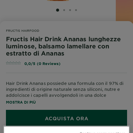
SLIDE 1
SLIDE 2
SLIDE 3
SLIDE 4
FRUCTIS HAIRFOOD
Fructis Hair Drink Ananas lunghezze
luminose, balsamo lamellare con
estratto di Ananas
0,0/5 (0 Reviews)
Hair Drink Ananas possiede una formula con il 97% di
ingredienti di origine naturale senza siliconi, nutre e
addolcisce i capelli avvolgendoli in una dolce
fragranza. Il nuovo balsamo lamellare è
ideale
per
MOSTRA DI PIÙ
capelli lunghi e spenti.
ACQUISTA ORA
Il nostro prodotto potrebbe solidificarsi a
temperature inferiori ai 9°. Questo è il risultato di una
trasformazione naturale, che accade per via della