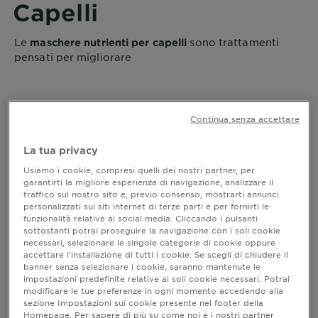
Capelli
Le
sono trattamenti
maschere nutrienti per capelli
pensati per migliorare
l’aspetto delle lunghezze quando la chioma appare secca,
Continua senza accettare
ruvida, crespa, opaca o difficile da districare. A differenza del
balsamo, che lavora soprattutto sulla pettinabilità immediata
La tua privacy
dopo lo shampoo, la maschera ha una texture più ricca e un
Usiamo i cookie, compresi quelli dei nostri partner, per
tempo di posa più lungo, per offrire un trattamento cosmetico
garantirti la migliore esperienza di navigazione, analizzare il
più intensivo alla fibra capillare.
traffico sul nostro sito e, previo consenso, mostrarti annunci
Quando si parla di
maschere nutrienti capelli
, l’obiettivo è
personalizzati sui siti internet di terze parti e per fornirti le
migliorare visibilmente morbidezza, luminosità, elasticità e
funzionalità relative ai social media. Cliccando i pulsanti
sottostanti potrai proseguire la navigazione con i soli cookie
disciplina. Una buona maschera aiuta a rendere i capelli più
necessari, selezionare le singole categorie di cookie oppure
gestibili, riduce l’attrito durante la spazzolatura e contribuisce a
accettare l’installazione di tutti i cookie. Se scegli di chiudere il
limitare la rottura legata a nodi, secchezza e styling frequente.
banner senza selezionare i cookie, saranno mantenute le
impostazioni predefinite relative ai soli cookie necessari. Potrai
modificare le tue preferenze in ogni momento accedendo alla
sezione Impostazioni sui cookie presente nel footer della
A cosa servono le maschere nutrienti capelli
Homepage. Per sapere di più su come noi e i nostri partner