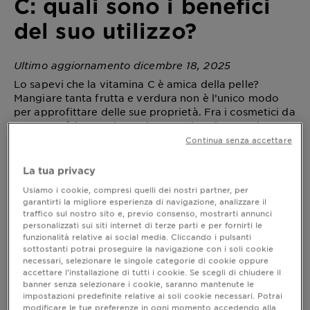
C: quali sono i benefici
del suo utilizzo?
Ultimo aggiornamento dicembre 18, 2025
Lo sapevi che la vitamina C è amica della pelle?
Mangiare tanta frutta e verdura non è l’unico modo
per approfittare delle sue proprietà. Fra i cosmetici da
provare c’è la maschera viso con vitamina C, ad
azione illuminante e antiossidante, arricchita anche
Continua senza accettare
con estratto di ananas e acido ialuronico.
La tua privacy
Usiamo i cookie, compresi quelli dei nostri partner, per
garantirti la migliore esperienza di navigazione, analizzare il
Maschera con vitamina C: quali sono i
traffico sul nostro sito e, previo consenso, mostrarti annunci
benefici del suo utilizzo?
personalizzati sui siti internet di terze parti e per fornirti le
funzionalità relative ai social media. Cliccando i pulsanti
La
è pensata per offrire
maschera con Vitamina C
sottostanti potrai proseguire la navigazione con i soli cookie
un boost di luminosità all’incarnato spento e
necessari, selezionare le singole categorie di cookie oppure
accettare l’installazione di tutti i cookie. Se scegli di chiudere il
irregolare. Grazie alla sua azione antiossidante,
banner senza selezionare i cookie, saranno mantenute le
aiuta a contrastare gli effetti visibili dello stress
impostazioni predefinite relative ai soli cookie necessari. Potrai
ossidativo, uno dei principali responsabili
modificare le tue preferenze in ogni momento accedendo alla