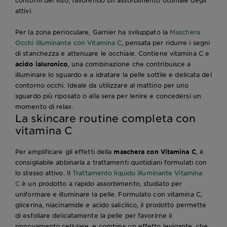
contorni del viso, favorendo un assorbimento ottimale degli
attivi.
Per la zona perioculare, Garnier ha sviluppato la
Maschera
Occhi Illuminante con Vitamina C
, pensata per ridurre i segni
di stanchezza e attenuare le occhiaie. Contiene vitamina C e
acido ialuronico
, una combinazione che contribuisce a
illuminare lo sguardo e a idratare la pelle sottile e delicata del
contorno occhi. Ideale da utilizzare al mattino per uno
sguardo più riposato o alla sera per lenire e concedersi un
momento di relax.
La skincare routine completa con
vitamina C
Per amplificare gli effetti della
maschera con Vitamina C
, è
consigliabile abbinarla a trattamenti quotidiani formulati con
lo stesso attivo. Il
Trattamento liquido illuminante Vitamina
C
è un prodotto a rapido assorbimento, studiato per
uniformare e illuminare la pelle. Formulato con vitamina C,
glicerina, niacinamide e acido salicilico, il prodotto permette
di esfoliare delicatamente la pelle per favorirne il
rinnovamento cellulare, e combina un effetto levigante, che