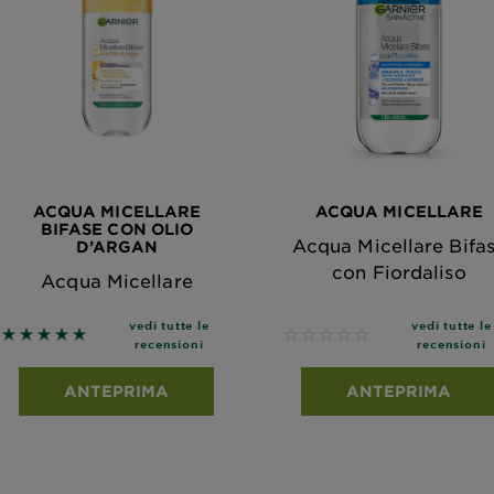
ACQUA MICELLARE
ACQUA MICELLARE
BIFASE CON OLIO
Acqua Micellare Bifa
D’ARGAN
con Fiordaliso
Acqua Micellare
vedi tutte le
vedi tutte le
5 out of 5 stars based on reviews
No reviews
recensioni
recensioni
ANTEPRIMA
ANTEPRIMA