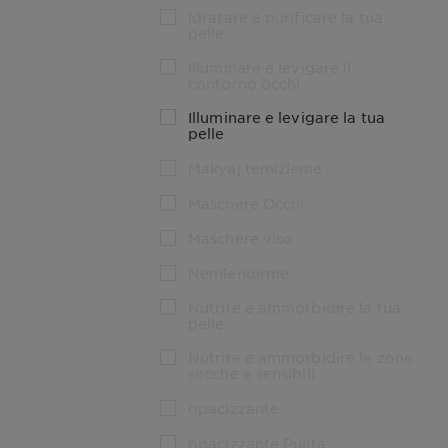
Idratare e purificare la tua
pelle
Illuminare e levigare il
contorno occhi
Illuminare e levigare la tua
pelle
Makyaj temizleme
Maschere Occhi
Maschere viso
Nemlendirme
Nutrire e ammorbidire la tua
pelle
Nutrire e ammorbidire le zone
secche e sensibili
opacizzante
opacizzante Pulita