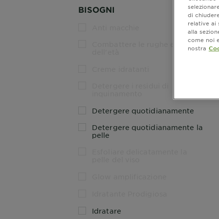
selezionare
BISOGNI
di chiuder
relative a
Anti macchie
alla sezio
come noi e 
Combattere le rughe e i segni
nostra
Coo
dell'età
Creme idratanti
Detergere i residui di
inquinamento
Detergere quotidianamente
Detergere quotidianamente la
pelle
Esfoliare delicatamente la
pelle del viso
Glow amplificazione
Idratante Prodigiosa
Idratare