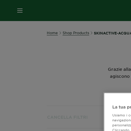
MENU
Home
Shop Products
SKINACTIVE-ACQU
Grazie alla
agiscono 
La tua p
Usiamo i co
Most
CANCELLA FILTRI
navigazione
personalizz
Cliccando i