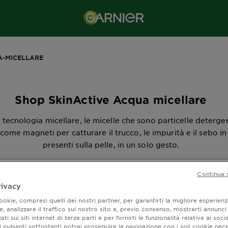
A-MICELLARE
Shop SkinActive Acqua micellare
 tecnologia micellare, le micelle che sono particelle detergen
come magneti per catturare il trucco, le impurità e il sebo i
presenti sulla pelle, in un solo gesto.
Continua 
rivacy
okie, compresi quelli dei nostri partner, per garantirti la migliore esperienz
ra (12) risultato / i
, analizzare il traffico sul nostro sito e, previo consenso, mostrarti annunci
ati sui siti internet di terze parti e per fornirti le funzionalità relative ai soci
 pulsanti sottostanti potrai proseguire la navigazione con i soli cookie nece