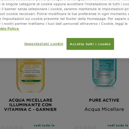
 le singole categorie di cookie oppure accettare l’installazione di tutti i coo
e il banner senza selezionare i cookie, saranno mantenute le impostazioni pr
i soli cookie necessari. Potrai modificare le tue preferenze in ogni moment
ne Impostazioni sui cookie presente nel footer della Homepage. Per sapere d
i nostri partner trattiamo i tuoi dati personali attraverso i Cookie, leggi la
kie Policy.
Impostazioni cookie
Accetta tutti i cookie
ACQUA MICELLARE
PURE ACTIVE
ILLUMINANTE CON
Acqua Micellare
VITAMINA C - GARNIER
vedi tutte le
vedi tutte le
No reviews
No reviews