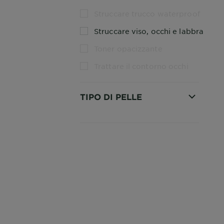
Struccare trucco waterproof
Struccare viso, occhi e labbra
Toner opacizzante
Trattare il contorno occhi
TIPO DI PELLE