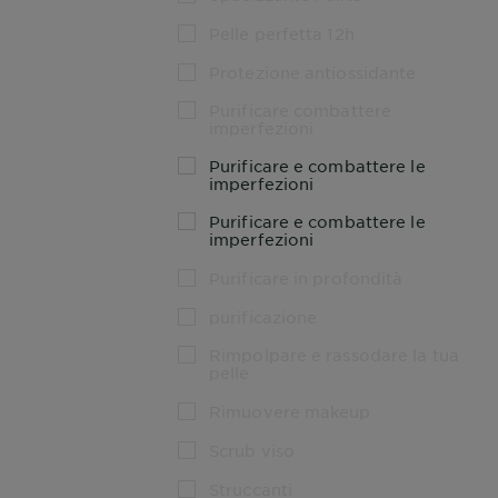
Pelle perfetta 12h
Protezione antiossidante
Purificare combattere
imperfezioni
Purificare e combattere le
imperfezioni
Purificare e combattere le
imperfezioni
Purificare in profondità
purificazione
Rimpolpare e rassodare la tua
pelle
Rimuovere makeup
Scrub viso
Struccanti