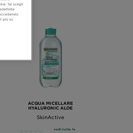
kie. Se scegli
edefinite
o accedendo
i più su
ACQUA MICELLARE
HYALURONIC ALOE
SkinActive
vedi tutte le
No reviews