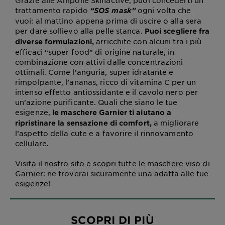
Grazie alle Ampolle Skinactive, puoi concederti un
trattamento rapido
ogni volta che
“SOS mask”
vuoi: al mattino appena prima di uscire o alla sera
per dare sollievo alla pelle stanca.
Puoi scegliere fra
arricchite con alcuni tra i più
diverse formulazioni,
efficaci “super food” di origine naturale, in
combinazione con attivi dalle concentrazioni
ottimali. Come l’anguria, super idratante e
rimpolpante, l’ananas, ricco di vitamina C per un
intenso effetto antiossidante e il cavolo nero per
un’azione purificante. Quali che siano le tue
esigenze,
le maschere Garnier ti aiutano a
a migliorare
ripristinare la sensazione di comfort,
l’aspetto della cute e a favorire il rinnovamento
cellulare.
Visita il nostro sito e scopri tutte le maschere viso di
Garnier: ne troverai sicuramente una adatta alle tue
esigenze!
SCOPRI DI PIÙ