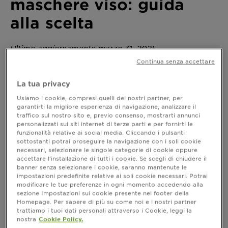
maschere viso: guida
alla scelta
Ultimo aggiornamento marzo 31, 2025
Pelle grassa, mista, secca… c’è una maschera viso per
Continua senza accettare
tutte le tipologie cutanee: capire le proprie esigenze è
il primo step per ottenere risultati tangibili e poter
La tua privacy
esclamare, dopo ogni applicazione:
Se hai una
wow!
Usiamo i cookie, compresi quelli dei nostri partner, per
pelle sensibile oppure hai necessità di illuminare un
garantirti la migliore esperienza di navigazione, analizzare il
viso dalla pelle spenta e stressata dagli impegni
traffico sul nostro sito e, previo consenso, mostrarti annunci
quotidiani, qui troverai quello di cui hai bisogno.
personalizzati sui siti internet di terze parti e per fornirti le
funzionalità relative ai social media. Cliccando i pulsanti
Scopri tutti i tipi di maschere Garnier e trova il
sottostanti potrai proseguire la navigazione con i soli cookie
prodotto che fa la differenza.
necessari, selezionare le singole categorie di cookie oppure
accettare l’installazione di tutti i cookie. Se scegli di chiudere il
banner senza selezionare i cookie, saranno mantenute le
impostazioni predefinite relative ai soli cookie necessari. Potrai
Sapevi che esistono diversi tipi di
modificare le tue preferenze in ogni momento accedendo alla
sezione Impostazioni sui cookie presente nel footer della
maschere viso?
Homepage. Per sapere di più su come noi e i nostri partner
trattiamo i tuoi dati personali attraverso i Cookie, leggi la
è un
Applicare con regolarità una maschera viso
nostra
Cookie Policy.
gesto prezioso per la pelle “stressata” e bisognosa