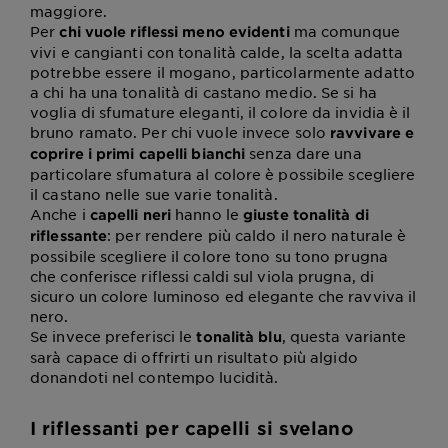
maggiore.
Per
ma comunque
chi vuole riflessi meno evidenti
vivi e cangianti con tonalità calde, la scelta adatta
potrebbe essere il mogano, particolarmente adatto
a chi ha una tonalità di castano medio. Se si ha
voglia di sfumature eleganti, il colore da invidia è il
bruno ramato. Per chi vuole invece solo
ravvivare e
senza dare una
coprire i primi capelli bianchi
particolare sfumatura al colore è possibile scegliere
il castano nelle sue varie tonalità.
Anche i
hanno le
capelli neri
giuste tonalità di
: per rendere più caldo il nero naturale è
riflessante
possibile scegliere il colore tono su tono prugna
che conferisce riflessi caldi sul viola prugna, di
sicuro un colore luminoso ed elegante che ravviva il
nero.
Se invece preferisci le
, questa variante
tonalità blu
sarà capace di offrirti un risultato più algido
donandoti nel contempo lucidità.
I riflessanti per capelli si svelano