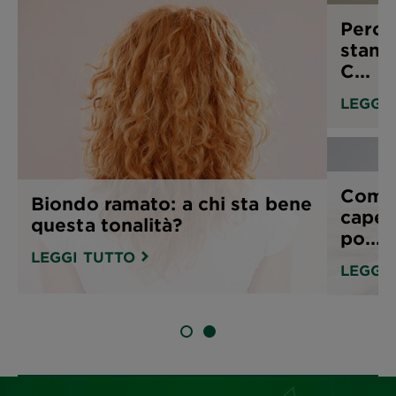
Perch
stann
C...
LEGGI
Come 
Biondo ramato: a chi sta bene
capell
questa tonalità?
po...
LEGGI TUTTO
LEGGI
SLIDE 1
SLIDE 2