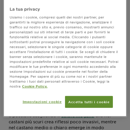
contemporaneamente non è mai stato così
divertente!
La tua privacy
In realtà scegliere è abbastanza facile: in quanto
Usiamo i cookie, compresi quelli dei nostri partner, per
, il riflessante necessità che si
colore tono su tono
garantirti la migliore esperienza di navigazione, analizzare il
scelga una
in modo da
tonalità vicina alla propria
traffico sul nostro sito e, previo consenso, mostrarti annunci
.
ottenere un effetto il più possibile naturale
personalizzati sui siti internet di terze parti e per fornirti le
funzionalità relative ai social media. Cliccando i pulsanti
Nel caso di capelli di
, per esempio,
colore biondo
sottostanti potrai proseguire la navigazione con i soli cookie
per coprire i primi capelli bianchi o per riaccendere
necessari, selezionare le singole categorie di cookie oppure
e ravvivare il colore naturale è
possibile utilizzare il
accettare l’installazione di tutti i cookie. Se scegli di chiudere il
: il risultato sarà quello di
biondo scuro
caldi riflessi
banner senza selezionare i cookie, saranno mantenute le
.
impostazioni predefinite relative ai soli cookie necessari. Potrai
e capelli luminosi
modificare le tue preferenze in ogni momento accedendo alla
sezione Impostazioni sui cookie presente nel footer della
Riflessi per capelli castani o neri
Homepage. Per sapere di più su come noi e i nostri partner
trattiamo i tuoi dati personali attraverso i Cookie, leggi la
Nel caso di
la possibilità di scelta è
capelli castani
nostra
Cookie Policy.
più ampia e molto dipende dall’effetto che si
desidera e dalla personalità: ad esempio per chi
Impostazioni cookie
Accetta tutti i cookie
ama i toni caldi e vuole ravvivare il colore,
cambiare stile e
coprire anche i primi capelli bianchi
è possibile scegliendo il
che nei
colore mogano
castani più scuri crea riflessi poco invasivi, mentre
nel castano medio o chiaro emerge in modo