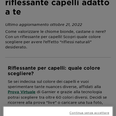
riflessante capelli adatto
a te
Ultimo aggiornamento ottobre 21, 2022
Come valorizzare le chiome bionde, castane o nere?
Con un riflessante per capelli! Scopri quale colore
scegliere per avere l’effetto “riflessi naturali”
desiderato.
Riflessante per capelli: quale colore
scegliere?
Se sei indecisa sul colore dei capelli e vuoi
sperimentare tante nuances diverse, affidati alla
di Garnier e grazie alla tecnologia
Prova Virtuale
potrai scegliere tra oltre 60 colori diversi. Decidi se
ricorrere alla prova “live” o caricare una tua foto,
scegli la colorazione preferita e condividi il
risultato; provare tante colorazioni
Continua senza accettare