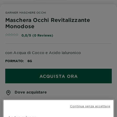
GARNIER MASCHERE OCCHI
Maschera Occhi Revitalizzante
Monodose
0,0/5 (0 Reviews)
con Acqua di Cocco e Acido Ialuronico
FORMATO
6G
ACQUISTA ORA
Dove acquistare
Continua senza accettare
Informazioni prodotto