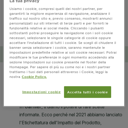
La tua privacy
Usiamo i cookie, compresi quelli dei nostri partner, per
CLOSE SUBPANEL
garantirti la migliore esperienza di navigazione, analizzare il
traffico sul nostro sito e, previo consenso, mostrarti annunci
personalizzati sui siti internet di terze parti e per fornirti le
PRECAUZIONI D’USO
funzionalità relative ai social media. Cliccando i pulsanti
sottostanti potrai proseguire la navigazione con i soli cookie
necessari, selezionare le singole categorie di cookie oppure
CLOSE SUBPANEL
accettare l’installazione di tutti i cookie. Se scegli di chiudere il
banner senza selezionare i cookie, saranno mantenute le
impostazioni predefinite relative ai soli cookie necessari. Potrai
Impatto ambientale e sociale
modificare le tue preferenze in ogni momento accedendo alla
sezione Impostazioni sui cookie presente nel footer della
CLOSE SUBPANEL
Homepage. Per sapere di più su come noi e i nostri partner
trattiamo i tuoi dati personali attraverso i Cookie, leggi la
nostra
Cookie Policy.
Impostazioni cookie
Accetta tutti i cookie