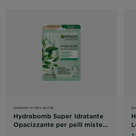
GARNIER HYDRA BOMB
GA
Hydrabomb Super Idratante
H
Opacizzante per pelli miste o
L
grasse
S
5 