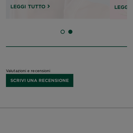
LEGGI TUTTO
LEGGI
SLIDE 1
SLIDE 2
Valutazioni e recensioni
SCRIVI UNA RECENSIONE