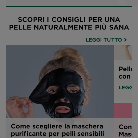
SCOPRI I CONSIGLI PER UNA
PELLE NATURALMENTE PIÙ SANA
LEGGI TUTTO
Pelle
con u
LEGGI
Come scegliere la maschera
Consig
purificante per pelli sensibili
Masch