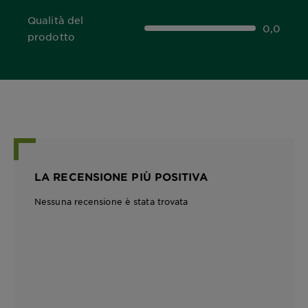
Qualità del
0,0
0,0 out of 5 stars
prodotto
LA RECENSIONE PIÙ POSITIVA
Nessuna recensione è stata trovata