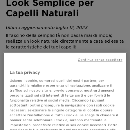
Look Semplice per
Capelli Naturali
Ultimo aggiornamento luglio 12, 2023
Il fascino della semplicità non passa mai di moda;
realizza un look naturale direttamente a casa ed esalta
le caratteristiche dei tuoi capelli!
Continua senza accettare
Un look naturale fai da te: semplice ma
La tua privacy
sorprendente!
Usiamo i cookie, compresi quelli dei nostri partner, per
Sempre più donne, stanche di acconciature da star
garantirti la migliore esperienza di navigazione, analizzare il
traffico sul nostro sito e, previo consenso, mostrarti annunci
e pettinature eccessive, optano per un
look
personalizzati sui siti internet di terze parti e per fornirti le
, che regala un aspetto non troppo
naturale e fresco
funzionalità relative ai social media. Cliccando i pulsanti
costruito ma pur sempre curato, adatto ad ogni
sottostanti potrai proseguire la navigazione con i soli cookie
momento della giornata e alla portata di tutte.
necessari, selezionare le singole categorie di cookie oppure
Infatti, se da un lato mantenere l’effetto “nature”
accettare l’installazione di tutti i cookie. Se scegli di chiudere il
banner senza selezionare i cookie, saranno mantenute le
dei capelli accentua le caratteristiche del viso ed
impostazioni predefinite relative ai soli cookie necessari. Potrai
enfatizza tratti assolutamente personali, dall’altro
modificare le tue preferenze in ogni momento accedendo alla