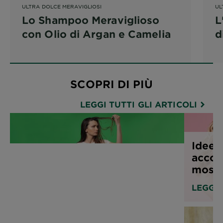
ULTRA DOLCE MERAVIGLIOSI
UL
Lo Shampoo Meraviglioso
L
con Olio di Argan e Camelia
d
SCOPRI DI PIÙ
LEGGI TUTTI GLI ARTICOLI
Idee e
accon
mossi
LEGGI