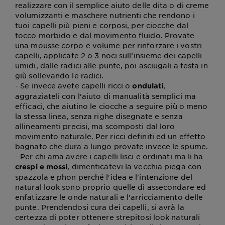
realizzare con il semplice aiuto delle dita o di creme
volumizzanti e maschere nutrienti che rendono i
tuoi capelli più pieni e corposi, per ciocche dal
tocco morbido e dal movimento fluido. Provate
una mousse corpo e volume per rinforzare i vostri
capelli, applicate 2 o 3 noci sull’insieme dei capelli
umidi, dalle radici alle punte, poi asciugali a testa in
giù sollevando le radici.
- Se invece avete capelli ricci o
,
ondulati
aggraziateli con l'aiuto di manualità semplici ma
efficaci, che aiutino le ciocche a seguire più o meno
la stessa linea, senza righe disegnate e senza
allineamenti precisi, ma scomposti dal loro
movimento naturale. Per ricci definiti ed un effetto
bagnato che dura a lungo provate invece le spume.
- Per chi ama avere i capelli lisci e ordinati ma li ha
, dimenticatevi la vecchia piega con
crespi e mossi
spazzola e phon perché l'idea e l'intenzione del
natural look sono proprio quelle di assecondare ed
enfatizzare le onde naturali e l'arricciamento delle
punte. Prendendosi cura dei capelli, si avrà la
certezza di poter ottenere strepitosi look naturali