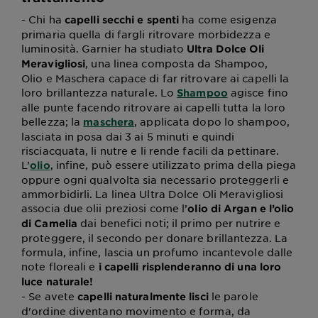
- Chi ha
ha come esigenza
capelli secchi e spenti
primaria quella di fargli ritrovare morbidezza e
luminosità. Garnier ha studiato
Ultra Dolce Oli
, una linea composta da Shampoo,
Meravigliosi
Olio e Maschera capace di far ritrovare ai capelli la
loro brillantezza naturale. Lo
agisce fino
Shampoo
alle punte facendo ritrovare ai capelli tutta la loro
bellezza; la
, applicata dopo lo shampoo,
maschera
lasciata in posa dai 3 ai 5 minuti e quindi
risciacquata, li nutre e li rende facili da pettinare.
L’
, infine, può essere utilizzato prima della piega
olio
oppure ogni qualvolta sia necessario proteggerli e
ammorbidirli. La linea Ultra Dolce Oli Meravigliosi
associa due olii preziosi come l’
olio di Argan e l’olio
dai benefici noti; il primo per nutrire e
di Camelia
proteggere, il secondo per donare brillantezza. La
formula, infine, lascia un profumo incantevole dalle
note floreali e
i capelli risplenderanno di una loro
luce naturale!
- Se avete
le parole
capelli naturalmente lisci
d'ordine diventano movimento e forma, da