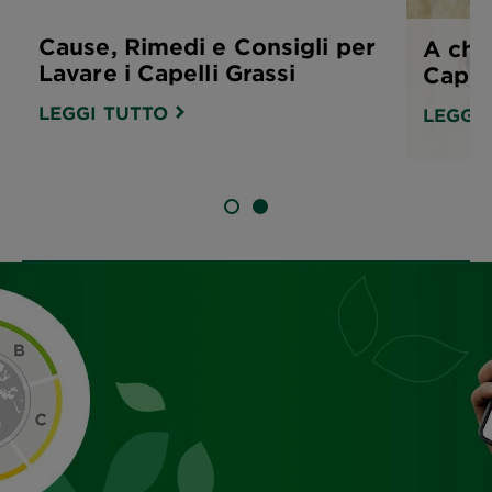
Cause, Rimedi e Consigli per
A chi
Lavare i Capelli Grassi
Capel
LEGGI TUTTO
LEGGI
SLIDE 1
SLIDE 2