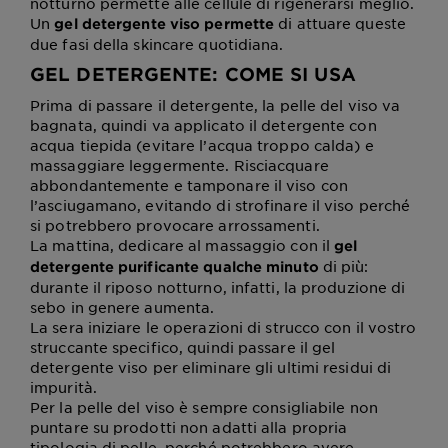
notturno permette alle cellule di rigenerarsi meglio.
Un
di attuare queste
gel detergente viso permette
due fasi della skincare quotidiana.
GEL DETERGENTE: COME SI USA
Prima di passare il detergente, la pelle del viso va
bagnata, quindi va applicato il detergente con
acqua tiepida (evitare l’acqua troppo calda) e
massaggiare leggermente. Risciacquare
abbondantemente e tamponare il viso con
l’asciugamano, evitando di strofinare il viso perché
si potrebbero provocare arrossamenti.
La mattina, dedicare al massaggio con il
gel
di più:
detergente purificante qualche minuto
durante il riposo notturno, infatti, la produzione di
sebo in genere aumenta.
La sera iniziare le operazioni di strucco con il vostro
struccante specifico, quindi passare il gel
detergente viso per eliminare gli ultimi residui di
impurità.
Per la pelle del viso è sempre consigliabile non
puntare su prodotti non adatti alla propria
tipologia di pelle, perché potrebbero avere