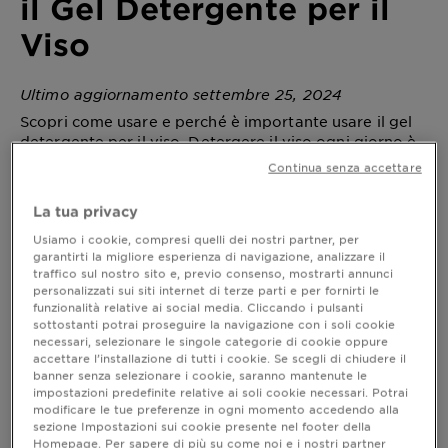
il Gel Detergente per il
Viso
Ultimo aggiornamento settembre 25, 2024
Scopri come usare e perché è importante usare il gel
detergente per il viso. Detergere il viso ogni giorno è
fondamentale. Scopri di più!
Continua senza accettare
La tua privacy
Come Scegliere ed Usare il Gel
Usiamo i cookie, compresi quelli dei nostri partner, per
garantirti la migliore esperienza di navigazione, analizzare il
Detergente per il Viso
traffico sul nostro sito e, previo consenso, mostrarti annunci
personalizzati sui siti internet di terze parti e per fornirti le
Perché è consigliabile un gel detergente per
funzionalità relative ai social media. Cliccando i pulsanti
purificare il viso; scopri come usarlo e quali gli
sottostanti potrai proseguire la navigazione con i soli cookie
ingredienti di origine naturale che arricchiscono i
necessari, selezionare le singole categorie di cookie oppure
prodotti da scegliere a seconda del tuo tipo di
accettare l’installazione di tutti i cookie. Se scegli di chiudere il
pelle.
banner senza selezionare i cookie, saranno mantenute le
impostazioni predefinite relative ai soli cookie necessari. Potrai
L’IMPORTANZA DELLA DETERSIONE
modificare le tue preferenze in ogni momento accedendo alla
DEL VISO
sezione Impostazioni sui cookie presente nel footer della
Homepage. Per sapere di più su come noi e i nostri partner