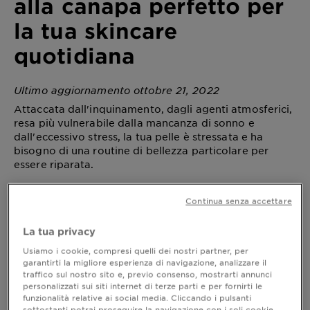
alla canapa perfetto per
la tua skincare
quotidiana
Ultimo aggiornamento ottobre 21, 2022
Attaccata dall'inquinamento, dagli agenti atmosferici,
resa più vulnerabile dalla mancanza di sonno e
dall'eccessivo stress, la tua pelle è stressata e ha
bisogno di una routine di bellezza particolare per
essere riparata.
La nostra nuova proposta per la tua routine di
Continua senza accettare
bellezza si basa sul potere riparatore dell'Olio di Semi
di Canapa biologico spremuto a freddo, arricchito con
La tua privacy
vitamina E, capace di riparare la tua pelle e lasciarla
radiosa e luminosa.
Usiamo i cookie, compresi quelli dei nostri partner, per
garantirti la migliore esperienza di navigazione, analizzare il
traffico sul nostro sito e, previo consenso, mostrarti annunci
personalizzati sui siti internet di terze parti e per fornirti le
funzionalità relative ai social media. Cliccando i pulsanti
Scopri l’abbinamento alla canapa
sottostanti potrai proseguire la navigazione con i soli cookie