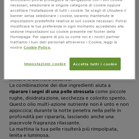
perfetto per la tua skincare quotidiana
necessari, selezionare le singole categorie di cookie oppure
accettare l’installazione di tutti i cookie. Se scegli di chiudere il
Step 1 : un olio per curare la tua pelle
banner senza selezionare i cookie, saranno mantenute le
durante la notte
impostazioni predefinite relative ai soli cookie necessari. Potrai
modificare le tue preferenze in ogni momento accedendo alla
Di notte, la tua pelle si rigenera per garantire la sua
sezione Impostazioni sui cookie presente nel footer della
funzione di barriera durante il giorno: è il momento
Homepage. Per sapere di più su come noi e i nostri partner
ideale per nutrirla in modo che possa rigenerarsi
trattiamo i tuoi dati personali attraverso i Cookie, leggi la
nostra
Cookie Policy.
mentre dormi. Garnier si è affidata alla Green
Science per formulare l’olio notte multi-riparatore
formulato con il 5% di olio di semi di canapa e
Impostazioni cookie
Accetta tutti i cookie
vitamina E che sfrutta il potere curativo della
canapa per assumere una struttura skin-like e
imitare la barriera cutanea.
La combinazione dei due ingredienti aiuta a
come piccole
riparare i segni di una pelle stressata
rughe, disidratazione, secchezza e colorito spento.
Questo olio multi-azione nutriente non è unto e non
appiccica; durante la notte penetra nella pelle in
profondità per ripararla, lasciando anche una
piacevole fragranza rilassante.
La mattina la tua pelle risulterà più rimpolpata,
lenita e luminosa.