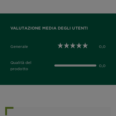
VALUTAZIONE MEDIA DEGLI UTENTI
Generale
0,0
0,0 out of 5 stars
Qualità del
0,0
0,0 out of 5 stars
prodotto