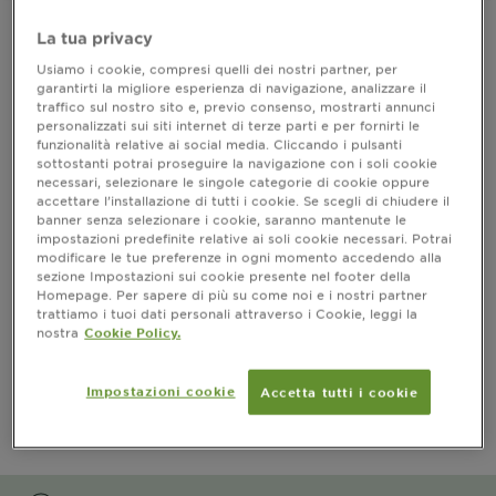
La tua privacy
Usiamo i cookie, compresi quelli dei nostri partner, per
Risultati
garantirti la migliore esperienza di navigazione, analizzare il
traffico sul nostro sito e, previo consenso, mostrarti annunci
personalizzati sui siti internet di terze parti e per fornirti le
CLOSE SUBPANEL
funzionalità relative ai social media. Cliccando i pulsanti
sottostanti potrai proseguire la navigazione con i soli cookie
necessari, selezionare le singole categorie di cookie oppure
Informazioni prodotto
accettare l’installazione di tutti i cookie. Se scegli di chiudere il
banner senza selezionare i cookie, saranno mantenute le
CLOSE SUBPANEL
impostazioni predefinite relative ai soli cookie necessari. Potrai
modificare le tue preferenze in ogni momento accedendo alla
sezione Impostazioni sui cookie presente nel footer della
Ingredienti
Homepage. Per sapere di più su come noi e i nostri partner
trattiamo i tuoi dati personali attraverso i Cookie, leggi la
nostra
Cookie Policy.
CLOSE SUBPANEL
Impostazioni cookie
Accetta tutti i cookie
PRECAUZIONI D’USO
CLOSE SUBPANEL