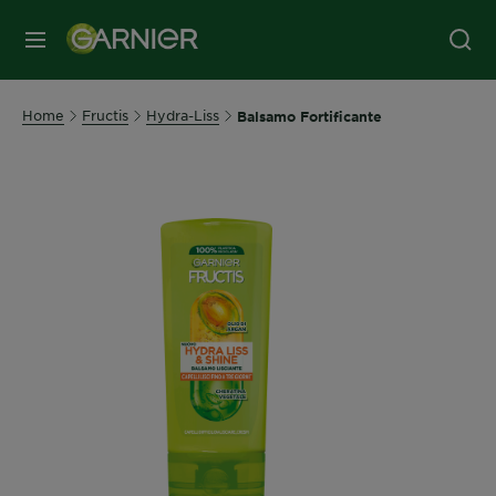
MENU
Home
Fructis
Hydra-Liss
Balsamo Fortificante