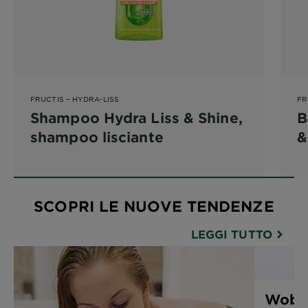
FRUCTIS – HYDRA-LISS
FR
Shampoo Hydra Liss & Shine,
B
shampoo lisciante
&
l
SCOPRI LE NUOVE TENDENZE
LEGGI TUTTO
Wob, 