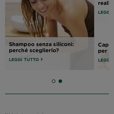
reali
LEGGI
Shampoo senza siliconi:
Capell
perché sceglierlo?
per d
LEGGI TUTTO
LEGGI
SLIDE 1
SLIDE 2