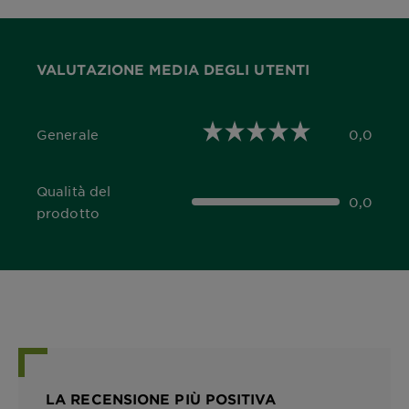
VALUTAZIONE MEDIA DEGLI UTENTI
Generale
0,0
0,0 out of 5 stars
Qualità del
0,0
0,0 out of 5 stars
prodotto
LA RECENSIONE PIÙ POSITIVA