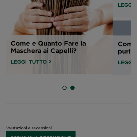
LEGGI
Come e Quanto Fare la
Come 
Maschera ai Capelli?
purifi
LEGGI TUTTO
LEGGI
SLIDE 1
SLIDE 2
Valutazioni e recensioni