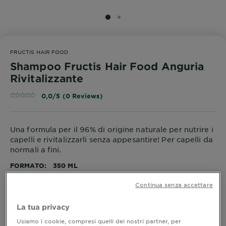
SLIDE 1
SLIDE 2
FRUCTIS HAIR FOOD
Shampoo Fructis Hair Food Anguria
Rivitalizzante
0,0/5 (0 Reviews)
Una formula per il 96% di origine naturale per nutrire i
capelli e rivitalizzarli senza appesantire! Per capelli da
normali a fini.
FORMATO
350 ML
Continua senza accettare
ACQUISTA ORA
La tua privacy
Usiamo i cookie, compresi quelli dei nostri partner, per
Dove acquistare