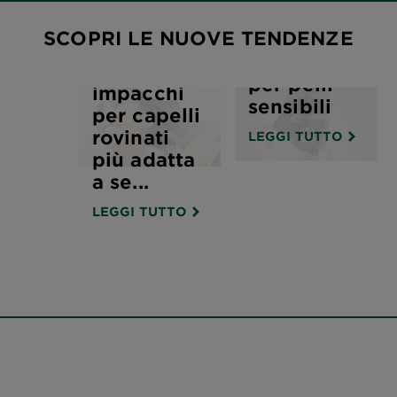
la
SCOPRI LE NUOVE TENDENZE
maschera
purificante
Ecco gli
per pelli
impacchi
sensibili
per capelli
rovinati
LEGGI TUTTO
più adatta
a se...
LEGGI TUTTO