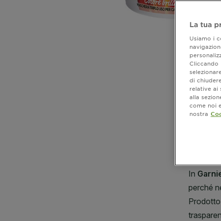
La tua p
Usiamo i co
navigazione
personalizz
Cliccando i
selezionare
di chiuder
relative a
alla sezio
come noi e 
nostra
Coo
CLOSE SUBPANEL
CLOSE SUBPANEL