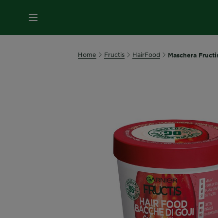
MENU
Home
Fructis
HairFood
Maschera Fructis