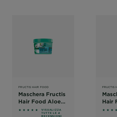
FRUCTIS HAIR FOOD
FRUCTIS 
Maschera Fructis
Masch
Hair Food Aloe
Hair
Idratante
Ripar
Come
ws
5 out of 5 stars based on reviews
5 out o
VISUALIZZA
TUTTE LE 4
scegliere
RECENSIONI