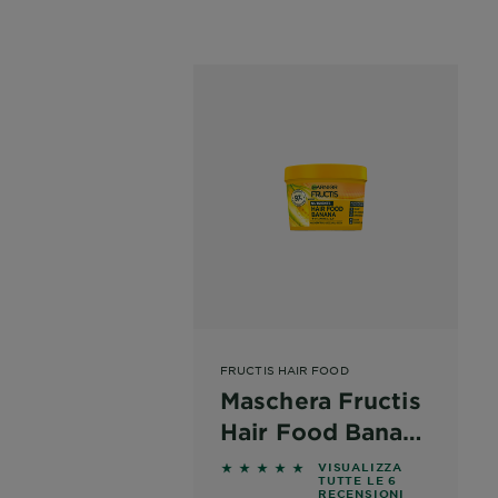
FRUCTIS HAIR FOOD
Maschera Fructis
Hair Food Banana
Nutriente
5 out of 5 stars based on revie
VISUALIZZA
TUTTE LE 6
RECENSIONI