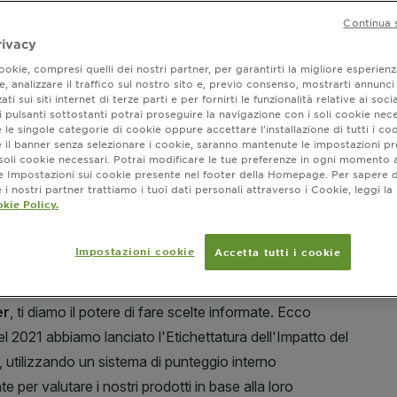
luminosità e
MOSTRA DI PI
colorati.
Continua 
FORMATO
rivacy
okie, compresi quelli dei nostri partner, per garantirti la migliore esperienz
, analizzare il traffico sul nostro sito e, previo consenso, mostrarti annunci
SLIDE 1
SLIDE 2
ati sui siti internet di terze parti e per fornirti le funzionalità relative ai soci
 pulsanti sottostanti potrai proseguire la navigazione con i soli cookie nece
 le singole categorie di cookie oppure accettare l’installazione di tutti i coo
Dove ac
e il banner senza selezionare i cookie, saranno mantenute le impostazioni pr
i soli cookie necessari. Potrai modificare le tue preferenze in ogni moment
ne Impostazioni sui cookie presente nel footer della Homepage. Per sapere d
i nostri partner trattiamo i tuoi dati personali attraverso i Cookie, leggi la
kie Policy.
Impostazioni cookie
Accetta tutti i cookie