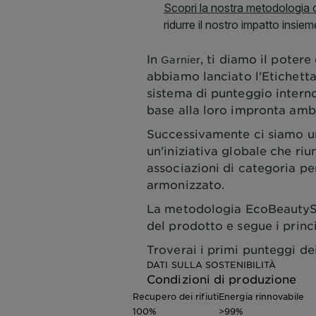
In
, ti diamo il poter
Garnier
abbiamo lanciato l'Etichetta
sistema di punteggio interno
base alla loro impronta amb
Successivamente ci siamo un
un'iniziativa globale che ri
associazioni di categoria p
armonizzato.
La metodologia EcoBeautyScor
del prodotto e segue i prin
Troverai i primi punteggi de
DATI SULLA SOSTENIBILITÀ
Condizioni di produzione
Recupero dei rifiuti
Energia rinnovabile
100%
>99%