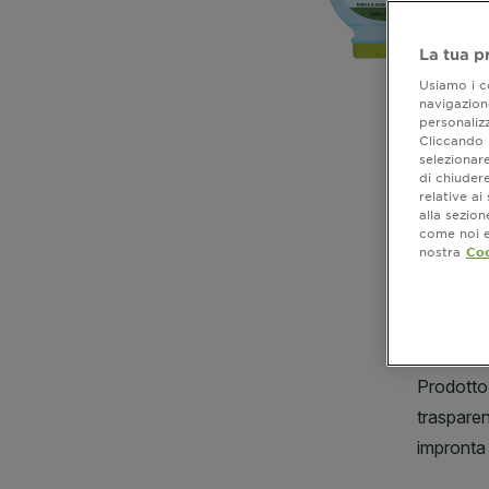
La tua p
Usiamo i co
navigazione
personalizz
Cliccando i
selezionare
di chiuder
relative a
alla sezio
come noi e 
CLOSE SUBPANEL
nostra
Coo
CLOSE SUBPANEL