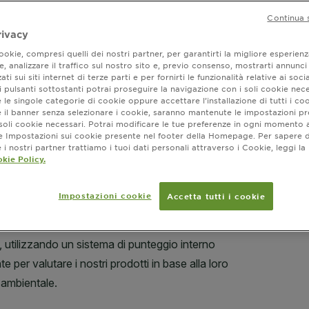
Continua 
rivacy
okie, compresi quelli dei nostri partner, per garantirti la migliore esperienz
, analizzare il traffico sul nostro sito e, previo consenso, mostrarti annunci
Dove ac
ati sui siti internet di terze parti e per fornirti le funzionalità relative ai soci
 pulsanti sottostanti potrai proseguire la navigazione con i soli cookie nece
 le singole categorie di cookie oppure accettare l’installazione di tutti i coo
e il banner senza selezionare i cookie, saranno mantenute le impostazioni pr
i soli cookie necessari. Potrai modificare le tue preferenze in ogni moment
ne Impostazioni sui cookie presente nel footer della Homepage. Per sapere d
i nostri partner trattiamo i tuoi dati personali attraverso i Cookie, leggi la
kie Policy.
Impostazioni cookie
Accetta tutti i cookie