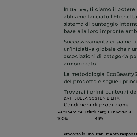
In
, ti diamo il poter
Garnier
abbiamo lanciato l'Etichetta
sistema di punteggio interno
base alla loro impronta amb
Successivamente ci siamo un
un'iniziativa globale che ri
associazioni di categoria p
armonizzato.
La metodologia EcoBeautyScor
del prodotto e segue i prin
Troverai i primi punteggi de
DATI SULLA SOSTENIBILITÀ
Condizioni di produzione
Recupero dei rifiuti
Energia rinnovabile
100%
46%
Prodotto in uno stabilimento responsa