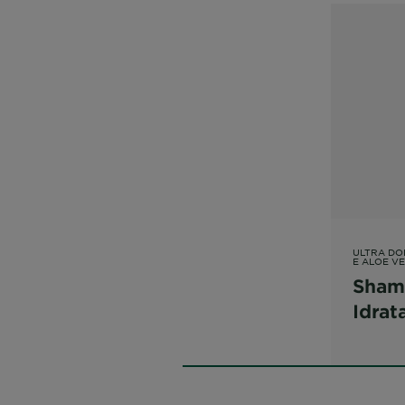
ULTRA DO
E ALOE V
Sham
Idrat
Perché