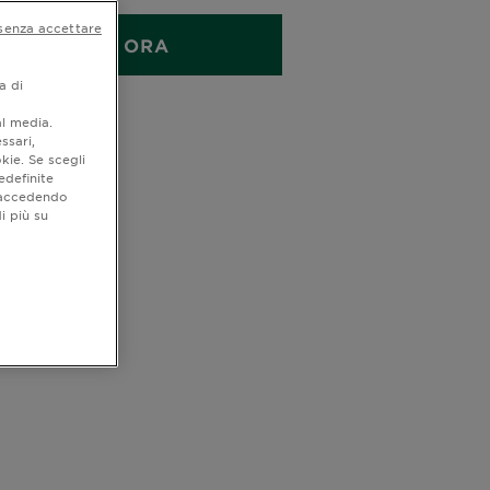
senza accettare
ACQUISTA ORA
a di
quistare
al media.
ssari,
kie. Se scegli
edefinite
o accedendo
i più su