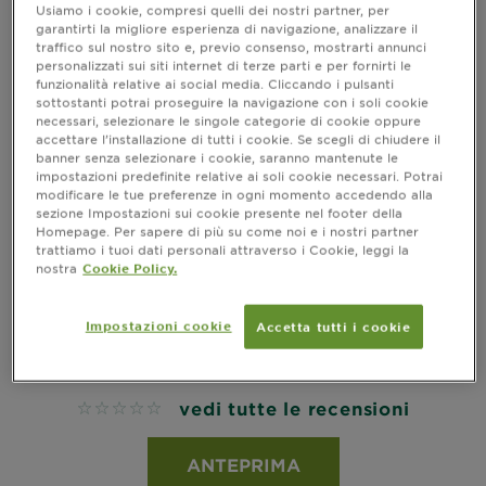
Usiamo i cookie, compresi quelli dei nostri partner, per
garantirti la migliore esperienza di navigazione, analizzare il
traffico sul nostro sito e, previo consenso, mostrarti annunci
personalizzati sui siti internet di terze parti e per fornirti le
funzionalità relative ai social media. Cliccando i pulsanti
sottostanti potrai proseguire la navigazione con i soli cookie
necessari, selezionare le singole categorie di cookie oppure
accettare l’installazione di tutti i cookie. Se scegli di chiudere il
banner senza selezionare i cookie, saranno mantenute le
impostazioni predefinite relative ai soli cookie necessari. Potrai
modificare le tue preferenze in ogni momento accedendo alla
sezione Impostazioni sui cookie presente nel footer della
Homepage. Per sapere di più su come noi e i nostri partner
trattiamo i tuoi dati personali attraverso i Cookie, leggi la
AMBRE SOLAIRE SENSITIVE ADVANCED
nostra
Cookie Policy.
KIDS
Advanced Sensitive Kids Latte Tubo
Impostazioni cookie
Accetta tutti i cookie
Bambini SPF50+
vedi tutte le recensioni
No reviews
ANTEPRIMA