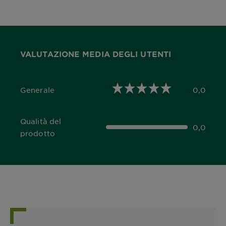
VALUTAZIONE MEDIA DEGLI UTENTI
Generale
0,0
0,0 out of 5 stars
Qualità del
0,0
0,0 out of 5 stars
prodotto