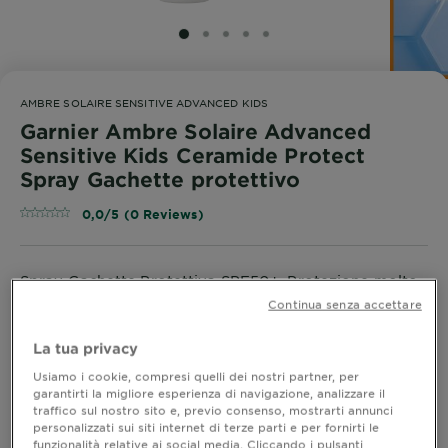
SLIDE 1
SLIDE 2
SLIDE 3
SLIDE 4
SLIDE 5
AMBRE SOLAIRE SENSITIVE ADVANCED KIDS
Garnier Ambre Solaire Advanced
Sensitive Kids Ceramide Protect
Spray Gachette protettivo
0,0/5 (0 Reviews)
Spray Gachette Protettiva SPF50+. Protezione molto
alta per la pelle sensibile dei bambini. Protezione
Continua senza accettare
immediata della barriera della pelle. Arricchito con
Ceramidi per rafforzare e ripristinare la naturale
MOSTRA DI PIÙ
La tua privacy
barriera cutanea. Molto resistente all'acqua, a sale,
FORMATO
300ML
Usiamo i cookie, compresi quelli dei nostri partner, per
sabbia e sudore
garantirti la migliore esperienza di navigazione, analizzare il
traffico sul nostro sito e, previo consenso, mostrarti annunci
personalizzati sui siti internet di terze parti e per fornirti le
ACQUISTA ORA
funzionalità relative ai social media. Cliccando i pulsanti