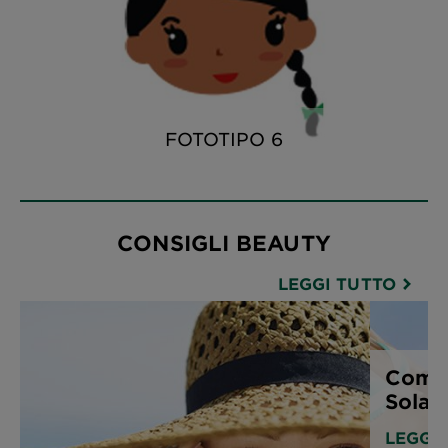
FOTOTIPO 6
CONSIGLI BEAUTY
LEGGI TUTTO
Come 
Solari
LEGGI