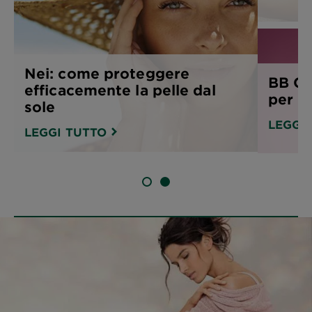
Nei: come proteggere
BB Cr
efficacemente la pelle dal
per l’
sole
LEGGI
LEGGI TUTTO
SLIDE 1
SLIDE 2