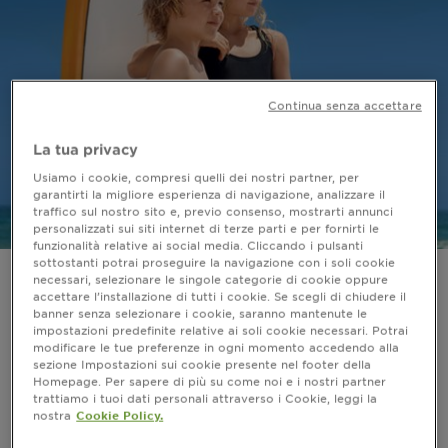
Continua senza accettare
La tua privacy
Usiamo i cookie, compresi quelli dei nostri partner, per
garantirti la migliore esperienza di navigazione, analizzare il
traffico sul nostro sito e, previo consenso, mostrarti annunci
personalizzati sui siti internet di terze parti e per fornirti le
funzionalità relative ai social media. Cliccando i pulsanti
sottostanti potrai proseguire la navigazione con i soli cookie
necessari, selezionare le singole categorie di cookie oppure
Kids Advanced Sensitive Pelli
accettare l’installazione di tutti i cookie. Se scegli di chiudere il
banner senza selezionare i cookie, saranno mantenute le
chiare, sensibili al sole
impostazioni predefinite relative ai soli cookie necessari. Potrai
modificare le tue preferenze in ogni momento accedendo alla
I prodotti della linea Advanced Sensitive KIDS sono
sezione Impostazioni sui cookie presente nel footer della
Homepage. Per sapere di più su come noi e i nostri partner
appositamente pensati per la pelle sensibile dei
trattiamo i tuoi dati personali attraverso i Cookie, leggi la
bambini. Tutti i prodotti della linea Advanced
nostra
Cookie Policy.
Sensitive KIDS: - hanno un indice di protezione molto
alto IP50+ - proteggono da UVB, UVA, UVA lunghi e