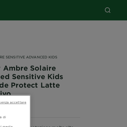
RE SENSITIVE ADVANCED KIDS
r Ambre Solaire
ed Sensitive Kids
de Protect Latte
ivo
senza accettare
5 (0 Reviews)
a di
al media.