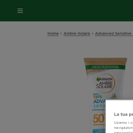
MENU
Home
Ambre-Solaire
Advanced Sensitive 
La tua p
Usiamo i co
navigazione
personalizz