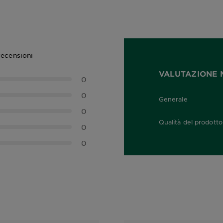
recensioni
VALUTAZIONE 
0
0
Generale
0,0 out of 5 stars
0
Qualità del prodotto
0
0,0 out of 5 stars
0