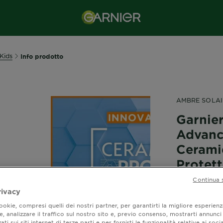
Kids
Info prodotto
AMBRE SOLAI
Garnie
Advanc
Cerami
Protett
Continua 
0,0/
rivacy
okie, compresi quelli dei nostri partner, per garantirti la migliore esperienz
, analizzare il traffico sul nostro sito e, previo consenso, mostrarti annunci
ati sui siti internet di terze parti e per fornirti le funzionalità relative ai soci