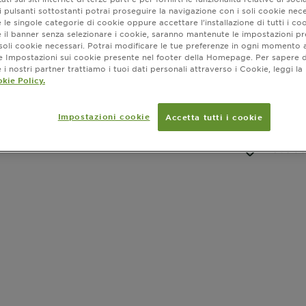
Latte Protet
 pulsanti sottostanti potrai proseguire la navigazione con i soli cookie nece
per la pelle
 le singole categorie di cookie oppure accettare l’installazione di tutti i coo
immediata de
e il banner senza selezionare i cookie, saranno mantenute le impostazioni pr
con Ceramidi 
MOSTRA DI PI
i soli cookie necessari. Potrai modificare le tue preferenze in ogni moment
naturale bar
ne Impostazioni sui cookie presente nel footer della Homepage. Per sapere d
FORMATO
all'acqua. Re
i nostri partner trattiamo i tuoi dati personali attraverso i Cookie, leggi la
SLIDE 1
SLIDE 2
SLIDE 3
SLIDE 4
SLIDE 5
kie Policy.
sudore. Arri
ripristinare 
resistente al
Impostazioni cookie
Accetta tutti i cookie
sabbia e sud
Dove ac