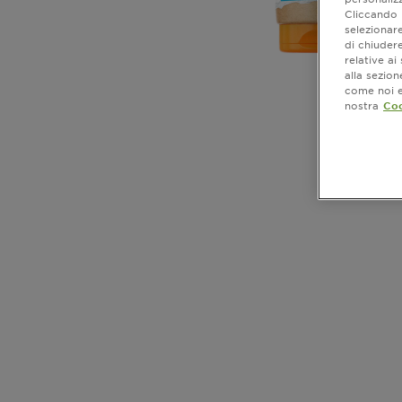
Cliccando i
selezionare
di chiuder
relative a
alla sezio
come noi e 
nostra
Coo
CLOSE SUBPANEL
CLOSE SUBPANEL
CLOSE SUBPANEL