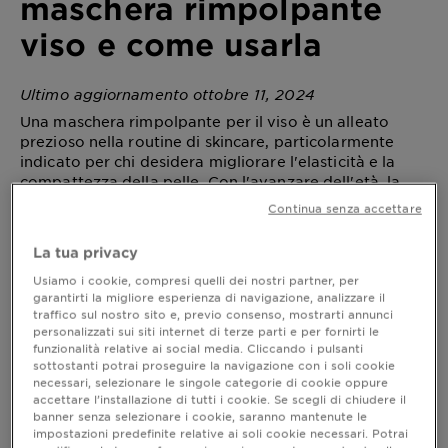
maschera rimpolpante
viso e come usarla
Ultimo aggiornamento ottobre 11, 2024
Una maschera rimpolpante per il viso è un alleato
prezioso nella routine di skincare, particolarmente
indicato per chi desidera migliorare l'elasticità e la
compattezza della pelle. Con l'avanzare dell'età, la
produzione di collagene e acido ialuronico diminuisce,
Continua senza accettare
portando a una pelle meno soda e più incline alla
formazione di rughe e linee sottili. Scegliere la
La tua privacy
maschera rimpolpante adatta e sapere come
utilizzarla al meglio può fare una grande differenza,
Usiamo i cookie, compresi quelli dei nostri partner, per
garantirti la migliore esperienza di navigazione, analizzare il
regalando al viso un aspetto più fresco.
traffico sul nostro sito e, previo consenso, mostrarti annunci
personalizzati sui siti internet di terze parti e per fornirti le
funzionalità relative ai social media. Cliccando i pulsanti
sottostanti potrai proseguire la navigazione con i soli cookie
Maschera viso rimpolpante: quando
necessari, selezionare le singole categorie di cookie oppure
accettare l’installazione di tutti i cookie. Se scegli di chiudere il
usarla
banner senza selezionare i cookie, saranno mantenute le
La pelle disidratata si riconosce a prima vista
impostazioni predefinite relative ai soli cookie necessari. Potrai