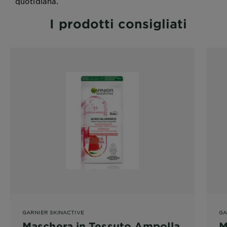
quotidiana.
I prodotti consigliati
GARNIER SKINACTIVE
GA
Maschera in Tessuto Ampolla
M