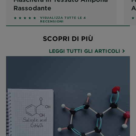
Rassodante
A
5 out of 5 stars based on reviews
5 
VISUALIZZA TUTTE LE 4
RECENSIONI
SCOPRI DI PIÙ
LEGGI TUTTI GLI ARTICOLI