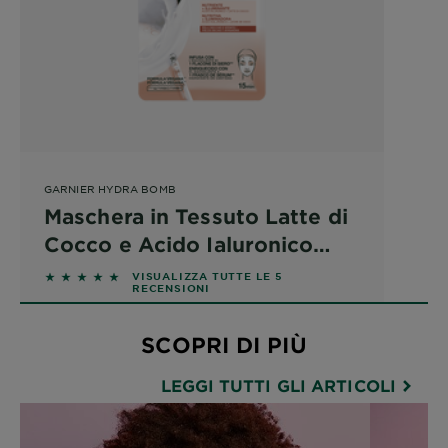
GARNIER HYDRA BOMB
Maschera in Tessuto Latte di
Cocco e Acido Ialuronico
Nutriente Illuminante per
5 out of 5 stars based on reviews
VISUALIZZA TUTTE LE 5
RECENSIONI
Pelli Secche e Spente
SCOPRI DI PIÙ
LEGGI TUTTI GLI ARTICOLI