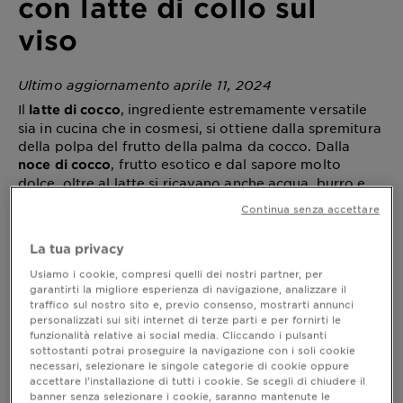
con latte di collo sul
viso
Ultimo aggiornamento aprile 11, 2024
Il
, ingrediente estremamente versatile
latte di cocco
sia in cucina che in cosmesi, si ottiene dalla spremitura
della polpa del frutto della palma da cocco. Dalla
, frutto esotico e dal sapore molto
noce di cocco
dolce, oltre al latte si ricavano anche acqua, burro e
olio di cocco: questi preziosi ingredienti sono noti per
Continua senza accettare
le proprietà nutrienti e ammorbidenti.
La tua privacy
Usiamo i cookie, compresi quelli dei nostri partner, per
garantirti la migliore esperienza di navigazione, analizzare il
La polpa di questo frutto è ricchissima di lipidi e
traffico sul nostro sito e, previo consenso, mostrarti annunci
acidi grassi; il latte che si ricava dalla spremitura del
personalizzati sui siti internet di terze parti e per fornirti le
frutto ha una consistenza cremosa dalle
proprietà
funzionalità relative ai social media. Cliccando i pulsanti
. Tra i maggiori alleati del benessere di
addolcenti
sottostanti potrai proseguire la navigazione con i soli cookie
pelle e capelli, i prodotti con latte di collo nutrono,
necessari, selezionare le singole categorie di cookie oppure
accettare l’installazione di tutti i cookie. Se scegli di chiudere il
illuminano e idratano intensamente, rendendo la
banner senza selezionare i cookie, saranno mantenute le
pelle elastica e tonica e i capelli lucenti e setosi.