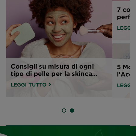
7 cons
perfe
LEGGI
Consigli su misura di ogni
5 Moti
tipo di pelle per la skinca...
l'Acq
LEGGI TUTTO
LEGGI
SLIDE 1
SLIDE 2