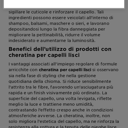
struttura della cheratina naturalmente presente
nella struttura dal capello - che agiscono aiutando a
sigillare le cuticole e rinforzare il capello. Tali
ingredienti possono essere veicolati all’interno di
shampoo, balsami, maschere o sieri, e lavorano
depositandosi lungo la fibra danneggiata per
migliorare la pettinabilità, ridurre il volume
indesiderato e aumentarne la luminosità.
Benefici dell’utilizzo di prodotti con
cheratina per capelli lisci
I vantaggi associati all’impiego regolare di formule
arricchite con
si osservano
cheratina per capelli lisci
sia nella fase di styling che nella gestione
quotidiana della chioma. Si riduce sensibilmente
l’attrito tra le fibre, favorendo un’asciugatura più
rapida e un finish visivamente più ordinato. La
superficie del capello, una volta levigata, riflette
meglio la luce e trattiene meno umidità,
contrastando l’effetto crespo anche in condizioni
atmosferiche avverse. La cheratina, inoltre, non
solo migliora l’estetica del capello, ma ne rinforza la
resistenza alla rottura e la tenuta delle pieghe lisce.