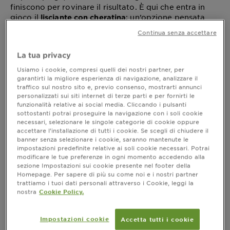
finiscono per rovinare il risultato. È qui che entra in
gioco il
: un’opzione pensata
lisciante con cheratina
per migliorare l’aspetto e la disciplina dei capelli,
Continua senza accettare
lasciandoli più morbidi, lucenti e visibilmente più lisci.
La
, proteina naturalmente presente nella
cheratina
La tua privacy
fibra capillare, viene impiegata all’interno di shampoo,
balsami, maschere e sieri proprio per ottimizzare
Usiamo i cookie, compresi quelli dei nostri partner, per
garantirti la migliore esperienza di navigazione, analizzare il
l’azione lisciate, rinforzare la fibra e aiutare a
traffico sul nostro sito e, previo consenso, mostrarti annunci
mantenere più a lungo la piega. In questo articolo
personalizzati sui siti internet di terze parti e per fornirti le
esploreremo a cosa serve, quando può essere utile
funzionalità relative ai social media. Cliccando i pulsanti
integrarla nella routine e quali prodotti scegliere per
sottostanti potrai proseguire la navigazione con i soli cookie
un risultato efficace ma delicato. Vediamo quindi cosa
necessari, selezionare le singole categorie di cookie oppure
distingue questo trattamento, a chi è consigliato, e
accettare l’installazione di tutti i cookie. Se scegli di chiudere il
banner senza selezionare i cookie, saranno mantenute le
quali formule integrare nella propria haircare routine.
impostazioni predefinite relative ai soli cookie necessari. Potrai
modificare le tue preferenze in ogni momento accedendo alla
sezione Impostazioni sui cookie presente nel footer della
Homepage. Per sapere di più su come noi e i nostri partner
Che cos’è la cheratina lisciante e
trattiamo i tuoi dati personali attraverso i Cookie, leggi la
nostra
Cookie Policy.
perché funziona
Quando si parla di
, ci si riferisce a
cheratina lisciante
Impostazioni cookie
Accetta tutti i cookie
un insieme di ingredienti - derivati o ispirati alla