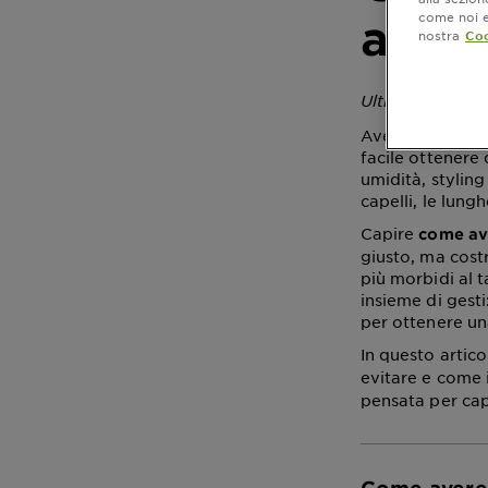
come noi e 
avere
nostra
Coo
Ultimo aggiorn
Avere capelli li
facile ottenere
umidità, stylin
capelli, le lung
Capire
come ave
giusto, ma costr
più morbidi al t
insieme di gest
per ottenere un
In questo arti
evitare e come 
pensata per capel