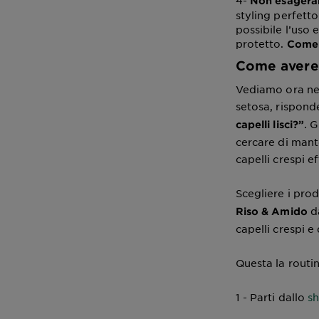
4-
Non esagerare
styling perfetto
possibile l’uso
protetto.
Come a
Come avere 
Vediamo ora nel
setosa, rispond
. 
capelli lisci?”
cercare di mante
capelli crespi e
Scegliere i pr
da
Riso & Amido
capelli crespi e d
Questa la routin
1 - Parti dallo
s