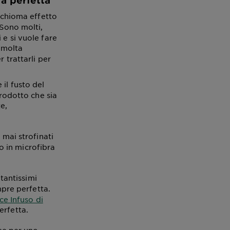
ma perfetta
 chioma effetto
 Sono molti,
 e si vuole fare
a molta
 trattarli per
il fusto del
prodotto che sia
e,
mai strofinati
 in microfibra
tantissimi
mpre perfetta.
ce Infuso di
erfetta.