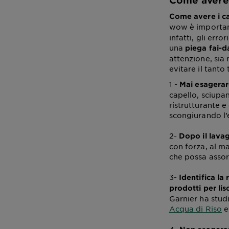
Come avere i
Come avere i cap
wow è important
infatti, gli er
una
piega fai-d
attenzione, sia 
evitare il tanto
1 -
Mai esagerar
capello, sciupan
ristrutturante e
scongiurando l’
2-
Dopo il lavag
con forza, al m
che possa assor
3-
Identifica la 
prodotti per lisc
Garnier ha studi
Acqua di Riso
e