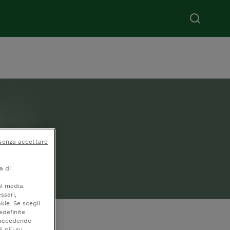
senza accettare
a di
al media.
ssari,
kie. Se scegli
edefinite
o accedendo
i più su