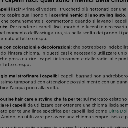
 capelli lisci: quali sono i nemici della chio
Prima di vedere i trucchetti più gettonati per una
elli lisci?
e capire quali sono gli
.
acerrimi nemici di uno styling liscio
rori che comunemente si commettono quando si lavano i capelli
. Per rendere i capelli lisci, morbidi e lucenti è necessari
a-te
nel momento dell’asciugatura, sia nella scelta dei prodotti per
 temuto effetto crespo.
che potrebbero indebolire 
e con colorazioni e decolorazioni:
do l’intera chioma. In questi casi è necessario utilizzare un 
 che possa nutrire i capelli intensamente dalle radici alle punt
effetto crespo.
i capelli bagnati non andrebbero 
gio mai strofinare i capelli:
assimo tamponati con attenzione possibilmente con un panno
bire l’acqua poco alla volta.
sul mercato esistono 
routine hair care e styling che fa per te:
da utilizzare per ottenere una chioma liscia se
iare i capelli
ato per te una linea specifica per capelli lisci come
Ultra Dol
 Amido, da utilizzare per avere una chioma sempre liscia e p