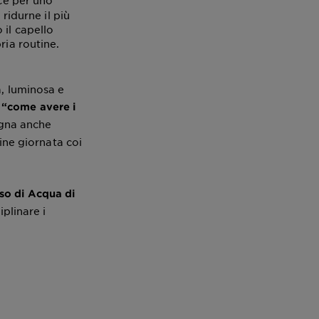
ace per uno
ridurne il più
 il capello
ria routine.
a, luminosa e
o
“come avere i
ogna anche
fine giornata coi
uso di Acqua di
iplinare i