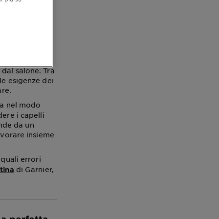
i
ma non sempre è
dal salone. Tra
le esigenze dei
are.
ola nel modo
ere i capelli
ende da un
lavorare insieme
quali errori
di Garnier,
atina