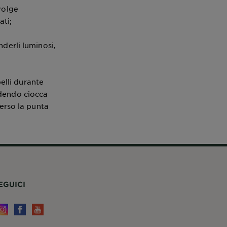
volge
ati;
nderli luminosi,
pelli durante
edendo ciocca
verso la punta
EGUICI