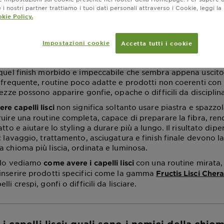
i nostri partner trattiamo i tuoi dati personali attraverso i Cookie, leggi la
 capelli lisci e setos
kie Policy.
Impostazioni cookie
Accetta tutti i cookie
amento agosto 04, 2026
sci, lucenti e ordinati è il desiderio di moltissime persone, 
 quel finish morbido e impeccabile che sembra appena uscito 
g frequente, routine poco adatte e prodotti non coerenti con 
hezze possono apparire gonfie, opache o difficili da disciplin
non significa soltanto usare piastra e spazz
re capelli lisci
uire una routine completa, capace di preparare la fibra, rend
atto e aiutare lo styling a durare più a lungo. Il risultato dip
i: lavaggio, trattamento, asciugatura e finish finale devono 
a chioma più liscia, ordinata e luminosa.
colo vediamo
con una routine mirata, 
come avere i capelli lisci
inserire prodotti specifici come la gamma
Fructis Lisci Cher
li crespi, gonfi o difficili da lisciare.