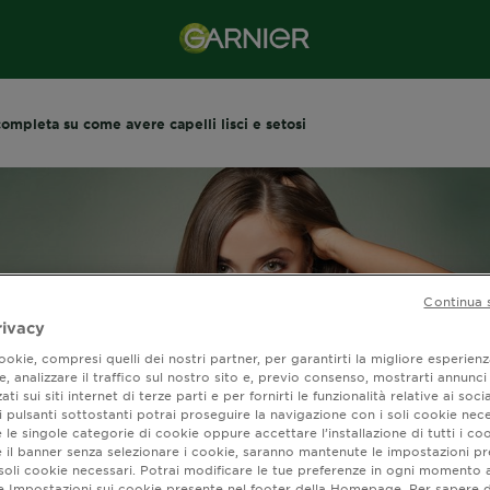
ompleta su come avere capelli lisci e setosi
Continua 
rivacy
okie, compresi quelli dei nostri partner, per garantirti la migliore esperienz
, analizzare il traffico sul nostro sito e, previo consenso, mostrarti annunci
ati sui siti internet di terze parti e per fornirti le funzionalità relative ai soci
 pulsanti sottostanti potrai proseguire la navigazione con i soli cookie nece
 le singole categorie di cookie oppure accettare l’installazione di tutti i coo
e il banner senza selezionare i cookie, saranno mantenute le impostazioni pr
a completa su come
i soli cookie necessari. Potrai modificare le tue preferenze in ogni moment
ne Impostazioni sui cookie presente nel footer della Homepage. Per sapere d