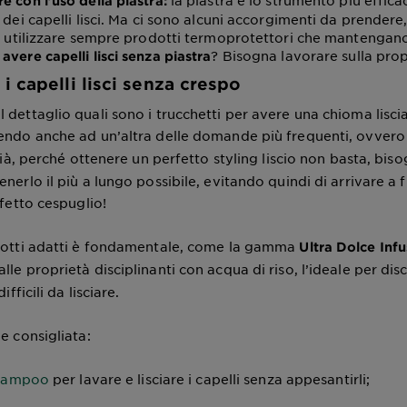
la piastra è lo strumento più effic
 con l’uso della piastra:
 dei capelli lisci. Ma ci sono alcuni accorgimenti da prendere, 
 e utilizzare sempre prodotti termoprotettori che mantengano
? Bisogna lavorare sulla prop
vere capelli lisci senza piastra
i capelli lisci senza crespo
 dettaglio quali sono i trucchetti per avere una chioma lisci
endo anche ad un’altra delle domande più frequenti, ovver
Già, perché ottenere un perfetto styling liscio non basta, bis
nerlo il più a lungo possibile, evitando quindi di arrivare a 
ffetto cespuglio!
odotti adatti è fondamentale, come la gamma
Ultra Dolce Inf
lle proprietà disciplinanti con acqua di riso, l’ideale per disc
ifficili da lisciare.
e consigliata:
hampoo
per lavare e lisciare i capelli senza appesantirli;