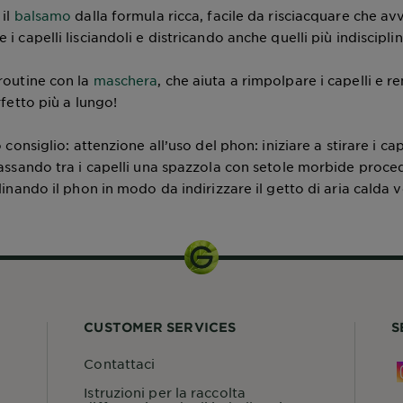
 il
balsamo
dalla formula ricca, facile da risciacquare che av
i capelli lisciandoli e districando anche quelli più indisciplin
routine con la
maschera
, che aiuta a rimpolpare i capelli e re
rfetto più a lungo!
o consiglio: attenzione all’uso del phon: iniziare a stirare i ca
passando tra i capelli una spazzola con setole morbide proc
linando il phon in modo da indirizzare il getto di aria calda 
CUSTOMER SERVICES
S
Contattaci
Istruzioni per la raccolta