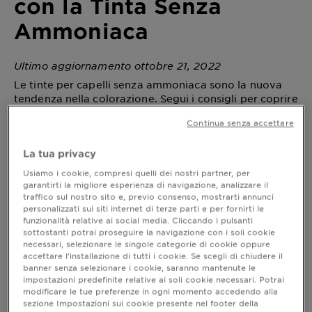
con la Tinta Senza
Ammoniaca
Ultimo aggiornamento ottobre 21, 2022
Le tinte per capelli senza ammoniaca sono la nuova
tendenza nella colorazione. Segui i consigli per coprire
i capelli bianchi e rinnovare il tuo colore.
Continua senza accettare
La tua privacy
Copri i Capelli Bianchi con la Tinta
Usiamo i cookie, compresi quelli dei nostri partner, per
Senza Ammoniaca
garantirti la migliore esperienza di navigazione, analizzare il
traffico sul nostro sito e, previo consenso, mostrarti annunci
Tinte per capelli: addio ai capelli
personalizzati sui siti internet di terze parti e per fornirti le
bianchi senza ammoniaca
funzionalità relative ai social media. Cliccando i pulsanti
sottostanti potrai proseguire la navigazione con i soli cookie
Spesso si teme che colorare i capelli sia un
necessari, selezionare le singole categorie di cookie oppure
trattamento aggressivo che rischia di rovinarli,
accettare l’installazione di tutti i cookie. Se scegli di chiudere il
soprattutto a causa dell’ammoniaca. Lo pensa il
banner senza selezionare i cookie, saranno mantenute le
impostazioni predefinite relative ai soli cookie necessari. Potrai
30% delle donne dai 20 ai 65 anni intervistate
modificare le tue preferenze in ogni momento accedendo alla
nell’ambito di un sondaggio sulle colorazioni per
sezione Impostazioni sui cookie presente nel footer della
capelli, condotto da Astra Ricerche. Ecco che il 66%