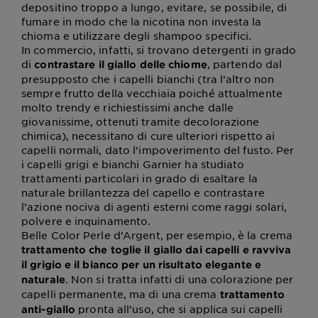
depositino troppo a lungo, evitare, se possibile, di
fumare in modo che la nicotina non investa la
chioma e utilizzare degli shampoo specifici.
In commercio, infatti, si trovano detergenti in grado
di
, partendo dal
contrastare il giallo delle chiome
presupposto che i capelli bianchi (tra l’altro non
sempre frutto della vecchiaia poiché attualmente
molto trendy e richiestissimi anche dalle
giovanissime, ottenuti tramite decolorazione
chimica), necessitano di cure ulteriori rispetto ai
capelli normali, dato l’impoverimento del fusto. Per
i capelli grigi e bianchi Garnier ha studiato
trattamenti particolari in grado di esaltare la
naturale brillantezza del capello e contrastare
l’azione nociva di agenti esterni come raggi solari,
polvere e inquinamento.
Belle Color Perle d’Argent, per esempio, è la crema
trattamento che toglie il giallo dai capelli e ravviva
il grigio e il bianco per un risultato elegante e
. Non si tratta infatti di una colorazione per
naturale
capelli permanente, ma di una crema
trattamento
pronta all’uso, che si applica sui capelli
anti-giallo