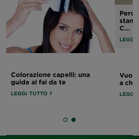
Perch
stann
C...
LEGGI
Colorazione capelli: una
Vuoi p
guida al fai da te
a chia
LEGGI TUTTO
LEGGI
SLIDE 1
SLIDE 2