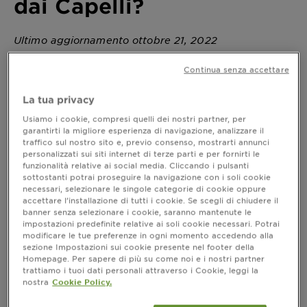
dai Capelli?
Ultimo aggiornamento ottobre 21, 2022
Spesso i capelli grigi e bianchi tendono a ingiallire con
Continua senza accettare
il tempo. Scopri i suggerimenti per preservare la loro
bellezza e lucentezza naturale. Leggi ora!
La tua privacy
Usiamo i cookie, compresi quelli dei nostri partner, per
garantirti la migliore esperienza di navigazione, analizzare il
Come Togliere il Giallo dai Capelli?
traffico sul nostro sito e, previo consenso, mostrarti annunci
personalizzati sui siti internet di terze parti e per fornirti le
Spesso i capelli grigi tendono a ingiallire con il
funzionalità relative ai social media. Cliccando i pulsanti
tempo. Ecco alcuni suggerimenti per preservare la
sottostanti potrai proseguire la navigazione con i soli cookie
necessari, selezionare le singole categorie di cookie oppure
loro bellezza e lucentezza naturale.
accettare l’installazione di tutti i cookie. Se scegli di chiudere il
banner senza selezionare i cookie, saranno mantenute le
Capelli grigi: consigli per togliere il
impostazioni predefinite relative ai soli cookie necessari. Potrai
modificare le tue preferenze in ogni momento accedendo alla
giallo
sezione Impostazioni sui cookie presente nel footer della
Homepage. Per sapere di più su come noi e i nostri partner
Di base, i capelli diventano bianchi o grigi quando
trattiamo i tuoi dati personali attraverso i Cookie, leggi la
la melanina comincia a ridursi o sparisce del tutto,
nostra
Cookie Policy.
causando una depigmentazione del fusto. Ma
perché poi gli stessi capelli grigi o bianchi tendono