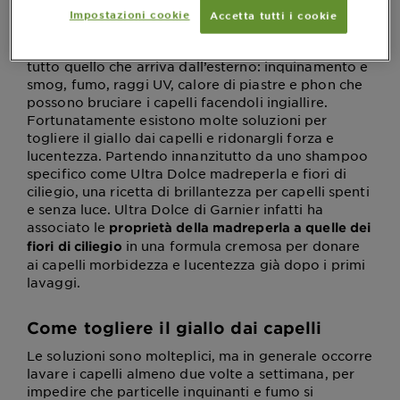
a ingiallire?
Impostazioni cookie
Accetta tutti i cookie
Sostanzialmente perché quando il capello perde i
pigmenti di colore, diventa più poroso e ricettivo di
tutto quello che arriva dall’esterno: inquinamento e
smog, fumo, raggi UV, calore di piastre e phon che
possono bruciare i capelli facendoli ingiallire.
Fortunatamente esistono molte soluzioni per
togliere il giallo dai capelli e ridonargli forza e
lucentezza. Partendo innanzitutto da uno shampoo
specifico come Ultra Dolce madreperla e fiori di
ciliegio, una ricetta di brillantezza per capelli spenti
e senza luce. Ultra Dolce di Garnier infatti ha
associato le
proprietà della madreperla a quelle dei
in una formula cremosa per donare
fiori di ciliegio
ai capelli morbidezza e lucentezza già dopo i primi
lavaggi.
Come togliere il giallo dai capelli
Le soluzioni sono molteplici, ma in generale occorre
lavare i capelli almeno due volte a settimana, per
impedire che particelle inquinanti e fumo si