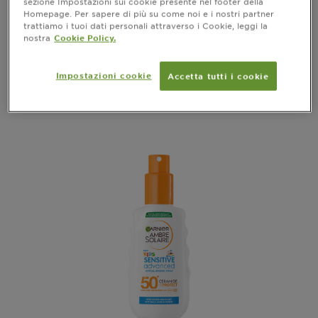
SPF50+ 300ml
sezione Impostazioni sui cookie presente nel footer della
Homepage. Per sapere di più su come noi e i nostri partner
trattiamo i tuoi dati personali attraverso i Cookie, leggi la
vedi tutte le recensioni
No reviews
nostra
Cookie Policy.
ANTEPRIMA
Impostazioni cookie
Accetta tutti i cookie