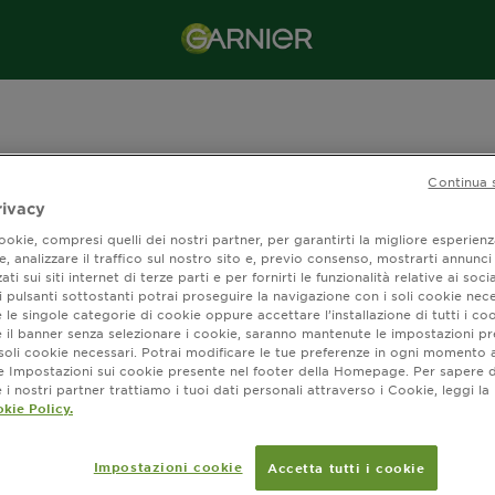
Continua 
rivacy
Shop Ultra Dolce 5 Piante
okie, compresi quelli dei nostri partner, per garantirti la migliore esperienz
, analizzare il traffico sul nostro sito e, previo consenso, mostrarti annunci
ati sui siti internet di terze parti e per fornirti le funzionalità relative ai soci
 pulsanti sottostanti potrai proseguire la navigazione con i soli cookie nece
ra (1) risultato / i
 le singole categorie di cookie oppure accettare l’installazione di tutti i coo
e il banner senza selezionare i cookie, saranno mantenute le impostazioni pr
i soli cookie necessari. Potrai modificare le tue preferenze in ogni moment
ne Impostazioni sui cookie presente nel footer della Homepage. Per sapere d
i nostri partner trattiamo i tuoi dati personali attraverso i Cookie, leggi la
kie Policy.
Impostazioni cookie
Accetta tutti i cookie