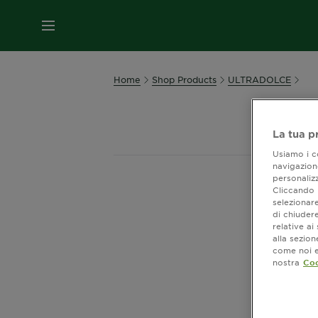
MENU
Home
Shop Products
ULTRADOLCE
La tua p
Usiamo i co
navigazione
personalizz
Cliccando i
Most
selezionare
di chiuder
relative a
alla sezio
come noi e 
nostra
Coo