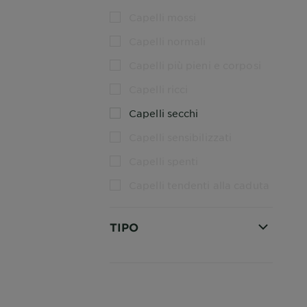
Capelli mossi
Capelli normali
Capelli più pieni e corposi
Capelli ricci
Capelli secchi
Capelli sensibilizzati
Capelli spenti
Capelli tendenti alla caduta
TIPO