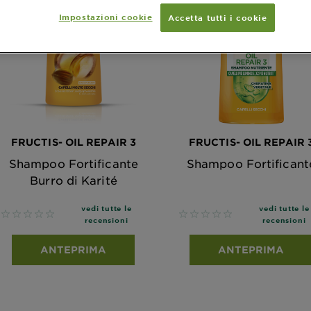
Impostazioni cookie
Accetta tutti i cookie
FRUCTIS- OIL REPAIR 3
FRUCTIS- OIL REPAIR 
Shampoo Fortificante
Shampoo Fortificant
Burro di Karité
vedi tutte le
vedi tutte le
No reviews
No reviews
recensioni
recensioni
ANTEPRIMA
ANTEPRIMA