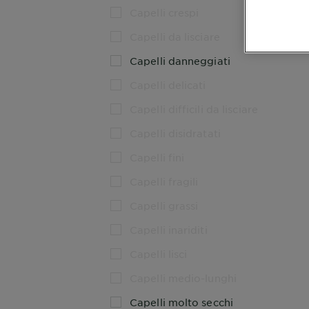
Capelli crespi
Capelli da lisciare
Capelli danneggiati
Capelli delicati
Capelli difficili da lisciare
Capelli disidratati
Capelli fini
Capelli fragili
Capelli grassi
Capelli inariditi
Capelli lisci
Capelli medio-lunghi
Capelli molto secchi