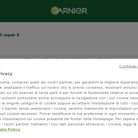
il repair 3
Shop Fructis Oil Repair 3
Continua 
rivacy
ra (4) risultato / i
okie, compresi quelli dei nostri partner, per garantirti la migliore esperienz
, analizzare il traffico sul nostro sito e, previo consenso, mostrarti annunci
ati sui siti internet di terze parti e per fornirti le funzionalità relative ai soci
 pulsanti sottostanti potrai proseguire la navigazione con i soli cookie nece
 le singole categorie di cookie oppure accettare l’installazione di tutti i coo
e il banner senza selezionare i cookie, saranno mantenute le impostazioni pr
i soli cookie necessari. Potrai modificare le tue preferenze in ogni moment
ne Impostazioni sui cookie presente nel footer della Homepage. Per sapere d
i nostri partner trattiamo i tuoi dati personali attraverso i Cookie, leggi la
kie Policy.