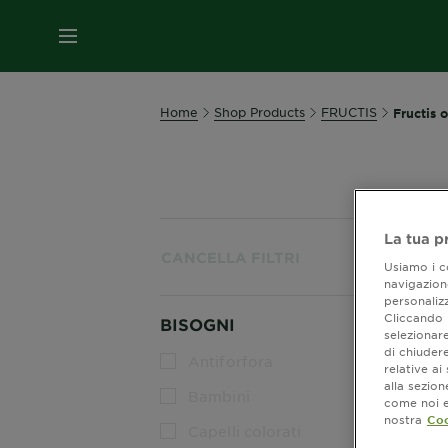
MENU
Home
Shop Products
FRUCTIS
Fructis o
La tua p
Most
CANCELLA FILTRI
Usiamo i co
navigazione
personalizz
Cliccando i
BISOGNI
selezionare
di chiuder
Antiforfora
relative a
alla sezio
Bambini
come noi e 
nostra
Coo
Capelli colorati