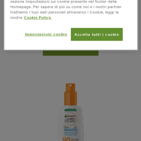
sezione Impostazioni sui cookie presente nel footer della
Advanced Sensitive Kids Gachette
Homepage. Per sapere di più su come noi e i nostri partner
trattiamo i tuoi dati personali attraverso i Cookie, leggi la
SPF50+ 300ml
nostra
Cookie Policy.
vedi tutte le recensioni
No reviews
Impostazioni cookie
Accetta tutti i cookie
ANTEPRIMA