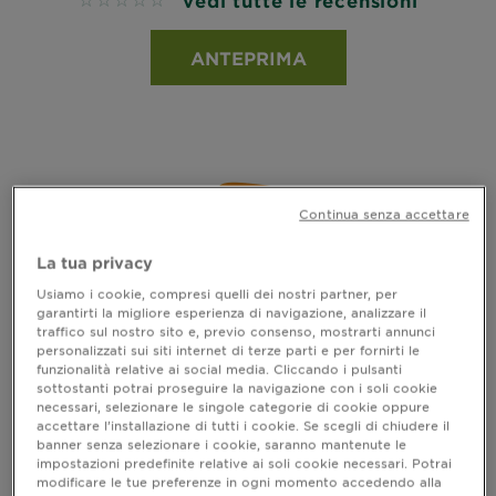
vedi tutte le recensioni
No reviews
ANTEPRIMA
Continua senza accettare
La tua privacy
Usiamo i cookie, compresi quelli dei nostri partner, per
garantirti la migliore esperienza di navigazione, analizzare il
traffico sul nostro sito e, previo consenso, mostrarti annunci
personalizzati sui siti internet di terze parti e per fornirti le
funzionalità relative ai social media. Cliccando i pulsanti
sottostanti potrai proseguire la navigazione con i soli cookie
necessari, selezionare le singole categorie di cookie oppure
accettare l’installazione di tutti i cookie. Se scegli di chiudere il
banner senza selezionare i cookie, saranno mantenute le
AMBRE SOLAIRE SENSITIVE ADVANCED
impostazioni predefinite relative ai soli cookie necessari. Potrai
modificare le tue preferenze in ogni momento accedendo alla
KIDS