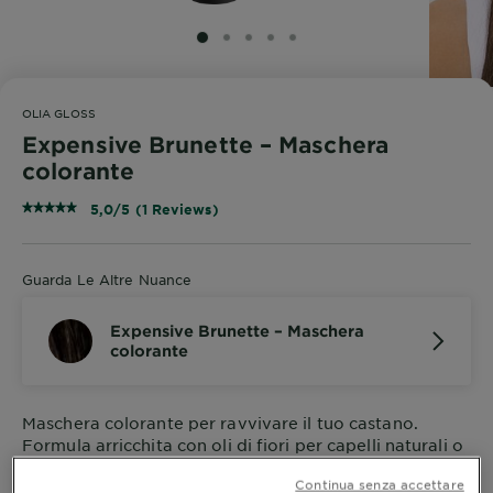
SLIDE 1
SLIDE 2
SLIDE 3
SLIDE 4
SLIDE 5
OLIA GLOSS
Expensive Brunette – Maschera
colorante
5,0/5 (1 Reviews)
Guarda Le Altre Nuance
Expensive Brunette – Maschera
colorante
Maschera colorante per ravvivare il tuo castano.
Formula arricchita con oli di fiori per capelli naturali o
colorati extra glossy. Risultato naturale in soli 10
Continua senza accettare
minuti.