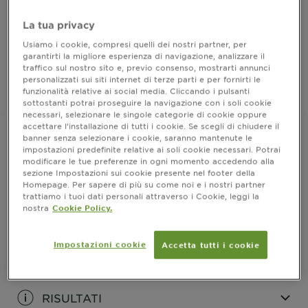
FORMATO
150ML
La tua privacy
Usiamo i cookie, compresi quelli dei nostri partner, per
garantirti la migliore esperienza di navigazione, analizzare il
ACQUISTA ORA
traffico sul nostro sito e, previo consenso, mostrarti annunci
personalizzati sui siti internet di terze parti e per fornirti le
funzionalità relative ai social media. Cliccando i pulsanti
Dove acquistare
sottostanti potrai proseguire la navigazione con i soli cookie
necessari, selezionare le singole categorie di cookie oppure
accettare l’installazione di tutti i cookie. Se scegli di chiudere il
banner senza selezionare i cookie, saranno mantenute le
impostazioni predefinite relative ai soli cookie necessari. Potrai
modificare le tue preferenze in ogni momento accedendo alla
INFORMAZIONI PRODOTTO
sezione Impostazioni sui cookie presente nel footer della
Homepage. Per sapere di più su come noi e i nostri partner
CLOSE SUBPANEL
trattiamo i tuoi dati personali attraverso i Cookie, leggi la
nostra
Cookie Policy.
COME SI USA?
Impostazioni cookie
Accetta tutti i cookie
CLOSE SUBPANEL
RISULTATI