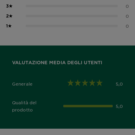
3
★
0
2
★
0
1
★
0
VALUTAZIONE MEDIA DEGLI UTENTI
Generale
5,0
5,0 out of 5 stars
Qualità del
5,0
5,0 out of 5 stars
prodotto