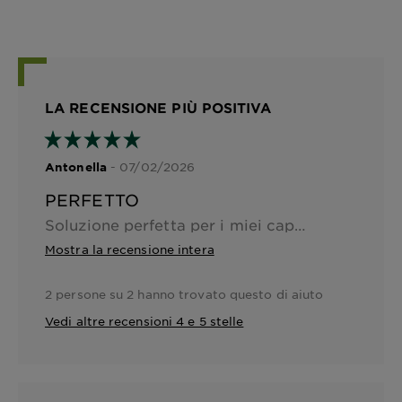
LA RECENSIONE PIÙ POSITIVA
- 07/02/2026
Antonella
PERFETTO
Soluzione perfetta per i miei capelli. Non mi aspettavo un risultato così sorprendente. Crema morbidissima, di facile applicazione. In 10 minuti un risultato perfetto. Capelli morbidissimi, lucido e con una colorazione leggera, ma ben visibile. Sono oltremodo soddisfatta. Davvero il prodotto che desideravo!!!
Mostra la recensione intera
2 persone su 2 hanno trovato questo di aiuto
Vedi altre recensioni 4 e 5 stelle