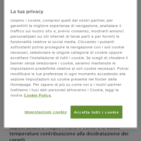
richiesto più di un semplice lavaggio con uno
shampoo qualsiasi. È importante utilizzare prodotti
La tua privacy
specifici, formulati con ingredienti che nutrano e
Usiamo i cookie, compresi quelli dei nostri partner, per
proteggano i capelli, offrendo così una chioma
garantirti la migliore esperienza di navigazione, analizzare il
radiosa e morbida. In questo articolo, esploreremo
traffico sul nostro sito e, previo consenso, mostrarti annunci
l'importanza di utilizzare prodotti specifici come
personalizzati sui siti internet di terze parti e per fornirti le
shampoo idratante e balsamo per trattare
funzionalità relative ai social media. Cliccando i pulsanti
efficacemente i capelli e gli attivi da cercare per una
sottostanti potrai proseguire la navigazione con i soli cookie
necessari, selezionare le singole categorie di cookie oppure
hair care routine impeccabile.
accettare l’installazione di tutti i cookie. Se scegli di chiudere il
banner senza selezionare i cookie, saranno mantenute le
impostazioni predefinite relative ai soli cookie necessari. Potrai
modificare le tue preferenze in ogni momento accedendo alla
Cause dei capelli disidratati
sezione Impostazioni sui cookie presente nel footer della
Homepage. Per sapere di più su come noi e i nostri partner
I capelli disidratati possono essere il risultato di
trattiamo i tuoi dati personali attraverso i Cookie, leggi la
diversi fattori ambientali e cattive abitudini. Uno
nostra
Cookie Policy.
dei principali colpevoli è
l'esposizione eccessiva e
La luce solare
non corretta ai raggi UV del sole.
Impostazioni cookie
Accetta tutti i cookie
intensa può danneggiare la cuticola del capello,
causando la perdita di umidità interna e rendendo i
capelli secchi e fragili. Anche il vento e le basse
temperature contribuiscono alla disidratazione dei
capelli.