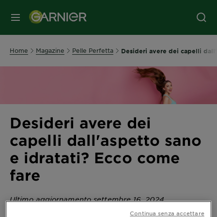
MENU
Home
Magazine
Pelle Perfetta
Desideri avere dei capelli dall
Desideri avere dei
capelli dall'aspetto sano
e idratati? Ecco come
fare
Ultimo aggiornamento settembre 16, 2024
Per mantenere i capelli idratati e dall’aspetto sano è
Continua senza accettare