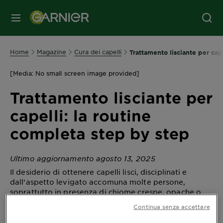
MENU
Home
Magazine
Cura dei capelli
Trattamento lisciante per cap
[Media: No small screen image provided]
Trattamento lisciante per
capelli: la routine
completa step by step
Ultimo aggiornamento agosto 13, 2025
Il desiderio di ottenere capelli lisci, disciplinati e
dall’aspetto levigato accomuna molte persone,
soprattutto in presenza di chiome crespe, opache o
difficili da gestire. Un
trattamento lisciante per
Continua senza accettare
è un gesto che contribuisce a migliorare
capelli
l’aspetto della fibra capillare. Con la presenza di attivi