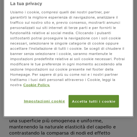
La tua privacy
selezionati è possibile agire sulla superficie del capello
per renderlo visibilmente più luminoso e lucente,
Usiamo i cookie, compresi quelli dei nostri partner, per
garantirti la migliore esperienza di navigazione, analizzare il
riducendo l’effetto
anti-crespo
e prevenendo la
traffico sul nostro sito e, previo consenso, mostrarti annunci
disidratazione.
personalizzati sui siti internet di terze parti e per fornirti le
funzionalità relative ai social media. Cliccando i pulsanti
sottostanti potrai proseguire la navigazione con i soli cookie
necessari, selezionare le singole categorie di cookie oppure
Capelli crespi: come agire con una
accettare l’installazione di tutti i cookie. Se scegli di chiudere il
banner senza selezionare i cookie, saranno mantenute le
routine efficace
impostazioni predefinite relative ai soli cookie necessari. Potrai
modificare le tue preferenze in ogni momento accedendo alla
I capelli crespi si manifestano spesso come
sezione Impostazioni sui cookie presente nel footer della
conseguenza di un’alterazione della cuticola, lo
Homepage. Per sapere di più su come noi e i nostri partner
strato più esterno del fusto che protegge la fibra
trattiamo i tuoi dati personali attraverso i Cookie, leggi la
capillare. Fattori ambientali, uso frequente di
nostra
Cookie Policy.
strumenti a caldo e lavaggi aggressivi possono
indebolire questa barriera, rendendo i capelli
Impostazioni cookie
opachi e rovinati. È in questi casi che i
Accetta tutti i cookie
trattamenti
diventano una risorsa preziosa:
liscianti per capelli
applicati con costanza, permettono di ristabilire
una superficie più omogenea e uniforme,
mantenendo la naturale elasticità del capello e
contrastando la comparsa di nodi ed effetto