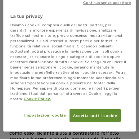
Continua senza accettare
Non basta affidarsi a uno shampoo generico o a un
trattamento occasionale: costruire una haircare
La tua privacy
routine completa richiede attenzione, costanza e
prodotti mirati. Ogni tipologia di capello, liscio o
Usiamo i cookie, compresi quelli dei nostri partner, per
riccio, ha caratteristiche uniche che meritano una
garantirti la migliore esperienza di navigazione, analizzare il
routine personalizzata, articolata in più fasi.
traffico sul nostro sito e, previo consenso, mostrarti annunci
personalizzati sui siti internet di terze parti e per fornirti le
Scopriamo insieme in quest’articolo come impostare
funzionalità relative ai social media. Cliccando i pulsanti
al meglio la propria routine quotidiana e quali sono i
sottostanti potrai proseguire la navigazione con i soli cookie
prodotti ideali da inserire, pensati per tipologia di
necessari, selezionare le singole categorie di cookie oppure
capello.
accettare l’installazione di tutti i cookie. Se scegli di chiudere il
banner senza selezionare i cookie, saranno mantenute le
impostazioni predefinite relative ai soli cookie necessari. Potrai
modificare le tue preferenze in ogni momento accedendo alla
sezione Impostazioni sui cookie presente nel footer della
Haircare routine capelli lisci
Homepage. Per sapere di più su come noi e i nostri partner
trattiamo i tuoi dati personali attraverso i Cookie, leggi la
Per chi ha capelli lisci, la routine parte con una
nostra
Cookie Policy.
detersione che punti a disciplinare la fibra capillare,
nutrirla e proteggerla dall’umidità. Lo
Shampoo
è arricchito con cheratina
Fructis Lisci Cheratina
Impostazioni cookie
Accetta tutti i cookie
vegetale e olio di argan, e deterge delicatamente
lasciando i capelli lisci e più luminosi. Il suo
complesso lisciante aiuta a contrastare l’effetto