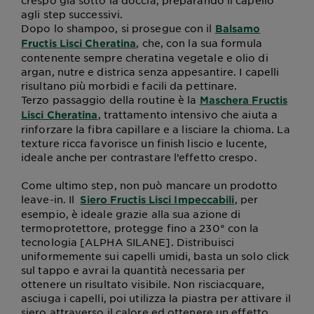
crespo già sotto la doccia, preparando il capello
agli step successivi.
Dopo lo shampoo, si prosegue con il
Balsamo
, che, con la sua formula
Fructis Lisci Cheratina
contenente sempre cheratina vegetale e olio di
argan, nutre e districa senza appesantire. I capelli
risultano più morbidi e facili da pettinare.
Terzo passaggio della routine è la
Maschera Fructis
, trattamento intensivo che aiuta a
Lisci Cheratina
rinforzare la fibra capillare e a lisciare la chioma. La
texture ricca favorisce un finish liscio e lucente,
ideale anche per contrastare l’effetto crespo.
Come ultimo step, non può mancare un prodotto
leave-in. Il
, per
Siero Fructis Lisci Impeccabili
esempio, è ideale grazie alla sua azione di
termoprotettore, protegge fino a 230° con la
tecnologia [ALPHA SILANE]. Distribuisci
uniformemente sui capelli umidi, basta un solo click
sul tappo e avrai la quantità necessaria per
ottenere un risultato visibile. Non risciacquare,
asciuga i capelli, poi utilizza la piastra per attivare il
siero attraverso il calore ed ottenere un effetto