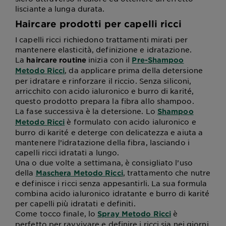
lisciante a lunga durata.
Haircare prodotti per capelli ricci
I capelli ricci richiedono trattamenti mirati per
mantenere elasticità, definizione e idratazione.
La
inizia con il
haircare routine
Pre-Shampoo
, da applicare prima della detersione
Metodo Ricci
per idratare e rinforzare il riccio. Senza siliconi,
arricchito con acido ialuronico e burro di karité,
questo prodotto prepara la fibra allo shampoo.
La fase successiva è la detersione. Lo
Shampoo
è formulato con acido ialuronico e
Metodo Ricci
burro di karité e deterge con delicatezza e aiuta a
mantenere l’idratazione della fibra, lasciando i
capelli ricci idratati a lungo.
Una o due volte a settimana, è consigliato l’uso
della
, trattamento che nutre
Maschera Metodo Ricci
e definisce i ricci senza appesantirli. La sua formula
combina acido ialuronico idratante e burro di karité
per capelli più idratati e definiti.
Come tocco finale, lo
è
Spray Metodo Ricci
perfetto per ravvivare e definire i ricci sia nei giorni